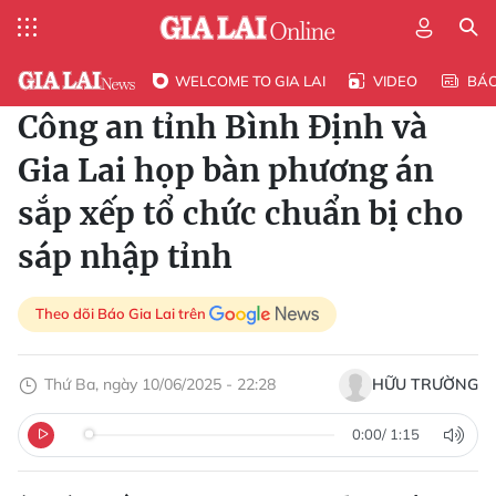
WELCOME TO GIA LAI
VIDEO
BÁ
Công an tỉnh Bình Định và
Gia Lai họp bàn phương án
sắp xếp tổ chức chuẩn bị cho
sáp nhập tỉnh
Theo dõi Báo Gia Lai trên
Thứ Ba, ngày 10/06/2025 - 22:28
HỮU TRƯỜNG
0:00
/
1:15