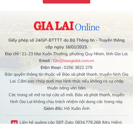
Giấy phép số 24/GP-BTTTT do Bộ Thông tin - Truyền thông
cấp ngày 16/01/2023.
Địa chỉ :
21-23 Mai Xuân Thưởng, phường Quy Nhơn, tỉnh Gia Lai.
Email :
Glo@baogialai.com.vn
Điện thoại :
0256 3822 279
Bản quyền thông tin thuộc về Báo và phát thanh, truyền hình Gia
Lai. Cấm sao chép dưới mọi hình thức nếu không có sự chấp
thuận bằng văn bản.
Các trang sẽ mở ra tại cửa sổ mới. Báo và phát thanh, truyền
hình Gia Lai không chịu trách nhiệm nội dung các trang này.
Giám đốc:
Hồ Xuân Ánh
Liên hệ quảng cáo SĐT-Zalo: 0834.778.268 (Mrs Hiền);
0989.079.314 (Mrs Bích Liên)