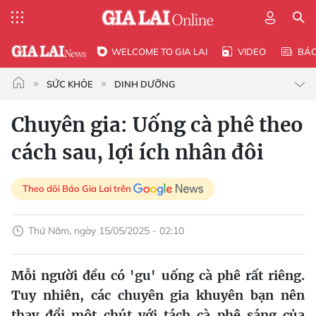
WELCOME TO GIA LAI
VIDEO
BÁ
SỨC KHỎE
DINH DƯỠNG
Chuyên gia: Uống cà phê theo
cách sau, lợi ích nhân đôi
Theo dõi Báo Gia Lai trên
Thứ Năm, ngày 15/05/2025 - 02:10
Mỗi người đều có 'gu' uống cà phê rất riêng.
Tuy nhiên, các chuyên gia khuyên bạn nên
thay đổi một chút với tách cà phê sáng của