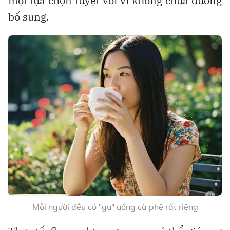
một lựa chọn tuyệt vời vì không chứa đường
bổ sung.
Mỗi người đều có "gu" uống cà phê rất riêng