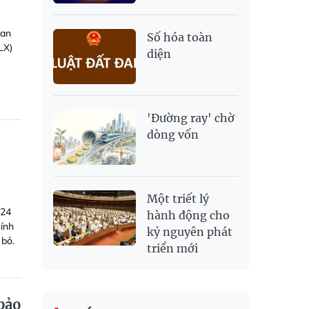
 an
Số hóa toàn
LX)
diện
'Đường ray' chờ
dòng vốn
Một triết lý
024
hành động cho
hính
kỷ nguyên phát
 bỏ.
triển mới
bảo