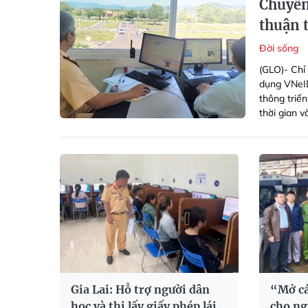
Chuyển
thuận 
Đời sống
(GLO)- Chỉ 
dụng VNeID
thông triể
thời gian v
Gia Lai: Hỗ trợ người dân
“Mở cá
học và thi lấy giấy phép lái
cho ng