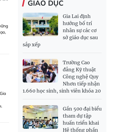
GIÁO DỤC
Gia Lai định
hướng bố trí
 vững
nhân sự các cơ
tạo,
sở giáo dục sau
sắp xếp
Trường Cao
đẳng Kỹ thuật
Công nghệ Quy
Nhơn tiếp nhận
1.660 học sinh, sinh viên khóa 20
 Gia
u,
Gần 500 đại biểu
tham dự tập
huấn triển khai
Hệ thống phần