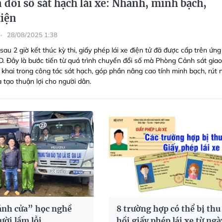
 đổi số sát hạch lái xe: Nhanh, minh bạch,
tiện
28/08/2025 1:38
sau 2 giờ kết thúc kỳ thi, giấy phép lái xe điện tử đã được cấp trên ứng
. Đây là bước tiến từ quá trình chuyển đổi số mà Phòng Cảnh sát giao
n khai trong công tác sát hạch, góp phần nâng cao tính minh bạch, rút
à tạo thuận lợi cho người dân.
nh cửa” học nghề
8 trường hợp có thể bị thu
ười lầm lỗi
hồi giấy phép lái xe từ ngà