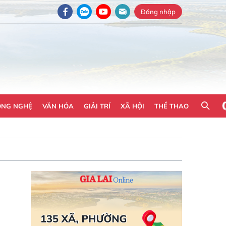
Đăng nhập
ÔNG NGHỆ
VĂN HÓA
GIẢI TRÍ
XÃ HỘI
THỂ THAO