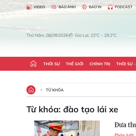
VIDEO
BÁO ẢNH
BÁO IN
PODCAST
Gia Lai, 22°C - 29.2°C
Thứ Năm, 06/08/2026
THỜI SỰ
THẾ GIỚI
CHÍNH TRỊ
THỜI SỰ 
TỪ KHÓA
Từ khóa:
đào tạo lái xe
Đưa thự
Pháp luật