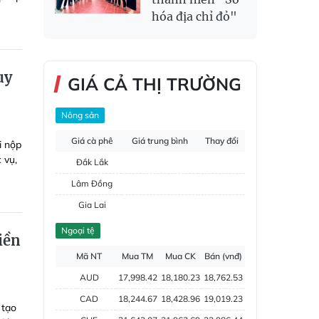
hóa địa chỉ đỏ"
uy
GIÁ CẢ THỊ TRƯỜNG
Nông sản
Giá cà phê
Giá trung bình
Thay đổi
i nộp
 vụ,
Đắk Lắk
Lâm Đồng
Gia Lai
Đắk Nông
Ngoại tệ
iền
Hồ tiêu
Mã NT
Mua TM
Mua CK
Bán (vnđ)
AUD
17,998.42
18,180.23
18,762.53
CAD
18,244.67
18,428.96
19,019.23
 tạo