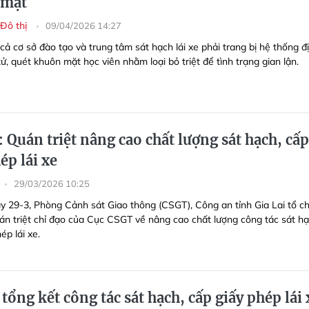
 mặt
 Đô thị
09/04/2026 14:27
cả cơ sở đào tạo và trung tâm sát hạch lái xe phải trang bị hệ thống đ
ử, quét khuôn mặt học viên nhằm loại bỏ triệt để tình trạng gian lận.
: Quán triệt nâng cao chất lượng sát hạch, cấp
ép lái xe
29/03/2026 10:25
y 29-3, Phòng Cảnh sát Giao thông (CSGT), Công an tỉnh Gia Lai tổ c
uán triệt chỉ đạo của Cục CSGT về nâng cao chất lượng công tác sát hạ
ép lái xe.
 tổng kết công tác sát hạch, cấp giấy phép lái 