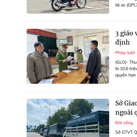
lái xe (GPL
3 giáo 
định
Pháp luật
(GLO)- Thu
là 10,6 tri
quyền hạn t
Sở Gia
ngoài q
Đời sống
Sở GTVT Qu