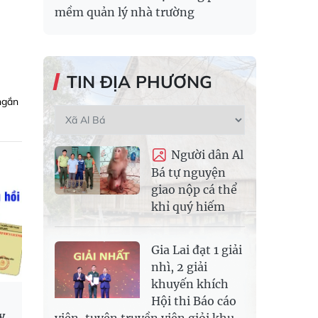
mềm quản lý nhà trường
TIN ĐỊA PHƯƠNG
 ngắn
Người dân Al
Bá tự nguyện
giao nộp cá thể
khỉ quý hiếm
Gia Lai đạt 1 giải
nhì, 2 giải
khuyến khích
Hội thi Báo cáo
y
viên, tuyên truyền viên giỏi khu