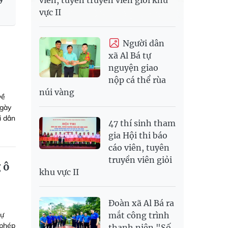
vực II
Người dân
xã Al Bá tự
nguyện giao
nộp cá thể rùa
núi vàng
về
ngày
i dân
47 thí sinh tham
gia Hội thi báo
cáo viên, tuyên
truyền viên giỏi
 ô
khu vực II
Đoàn xã Al Bá ra
dự
mắt công trình
 phép
thanh niên "Số