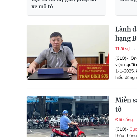
xe mô tô
Lãnh đạ
hạng B
Thời sự
(GLO)-
Ông
việc người
1-1-2025, 
hiểu đúng 
Miễn s
tô
Đời sống
(GLO)-
Cục
thảo thông