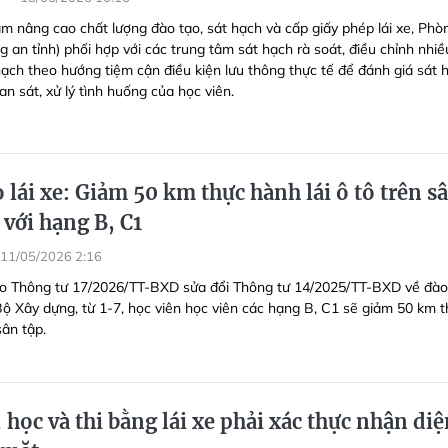
m nâng cao chất lượng đào tạo, sát hạch và cấp giấy phép lái xe, Phò
 an tỉnh) phối hợp với các trung tâm sát hạch rà soát, điều chỉnh nhiề
hạch theo hướng tiệm cận điều kiện lưu thông thực tế để đánh giá sát 
n sát, xử lý tình huống của học viên.
 lái xe: Giảm 50 km thực hành lái ô tô trên s
 với hạng B, C1
11/05/2026 2:16
o Thông tư 17/2026/TT-BXD sửa đổi Thông tư 14/2025/TT-BXD về đào
 Bộ Xây dựng, từ 1-7, học viên học viên các hạng B, C1 sẽ giảm 50 km 
sân tập.
 học và thi bằng lái xe phải xác thực nhận di