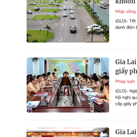
khuôn
Nhịp sống
(GLO)- Tất 
danh điện t
Gia Lai
giấy ph
Pháp luật
(GLO)- Ngà
hội nghị q
cấp giấy ph
Gia Lai