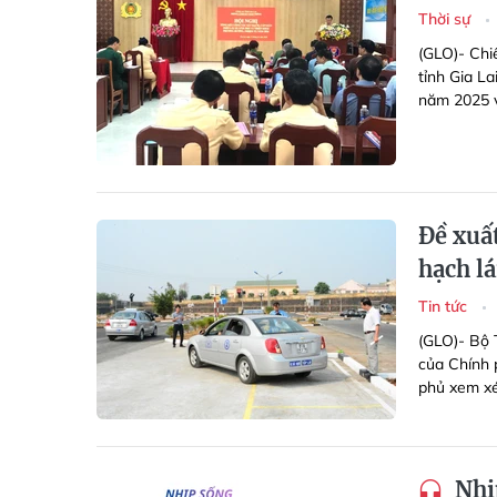
Thời sự
(GLO)- Chi
tỉnh Gia La
năm 2025 v
Đề xuất
hạch lá
Tin tức
(GLO)- Bộ 
của Chính p
phủ xem xé
Nhịp