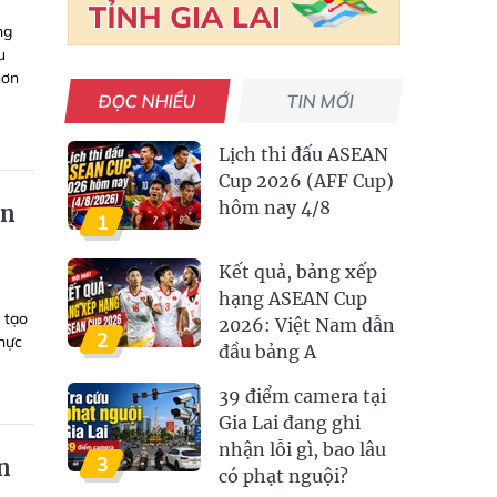
ng
u
hơn
ĐỌC NHIỀU
TIN MỚI
Lịch thi đấu ASEAN
Cup 2026 (AFF Cup)
hôm nay 4/8
ân
1
Kết quả, bảng xếp
hạng ASEAN Cup
 tạo
2026: Việt Nam dẫn
2
thực
đầu bảng A
39 điểm camera tại
Gia Lai đang ghi
nhận lỗi gì, bao lâu
3
ện
có phạt nguội?