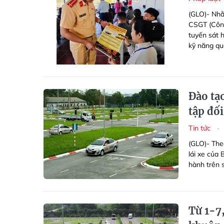
(GLO)- Nhằ
CSGT (Công
tuyến sát 
kỹ năng qua
Đào tạo
tập đối
Tin tức
(GLO)- The
lái xe của
hành trên 
Từ 1-7,