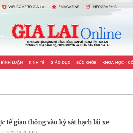
WELCOME TO GIA LAI
EMAGAZINE
INFOGRAPHIC
- BÌNH LUẬN
KINH TẾ
GIÁO DỤC
SỨC KHỎE
KHOA HỌC - C
c tế giao thông vào kỳ sát hạch lái xe
18/05/2026 10:16