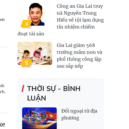
Công an Gia Lai truy
nã Nguyễn Trung
ịnh
Hiếu về tội lạm dụng
4
tín nhiệm chiếm
đoạt tài sản
Gia Lai giảm 568
trường mầm non và
phổ thông công lập
5
sau sắp xếp
hức
THỜI SỰ - BÌNH
ch,
LUẬN
Đối ngoại từ địa
phương
xe