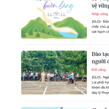
vệ vữn
Nhịp sống
(GLO)- Bản
chắc chủ qu
sát hạch cấ
Đào tạo
người 
Đời sống
(GLO)- Ngà
Lai phối h
khám đa kh
dạy lý thu