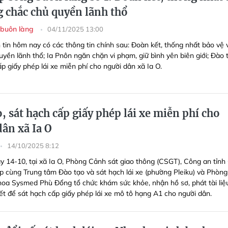
g chắc chủ quyền lãnh thổ
 buôn làng
04/11/2025 13:00
 tin hôm nay có các thông tin chính sau: Đoàn kết, thống nhất bảo vệ
yền lãnh thổ; Ia Pnôn ngăn chặn vi phạm, giữ bình yên biên giới; Đào 
p giấy phép lái xe miễn phí cho người dân xã Ia O.
, sát hạch cấp giấy phép lái xe miễn phí cho
dân xã Ia O
14/10/2025 8:12
y 14-10, tại xã Ia O, Phòng Cảnh sát giao thông (CSGT), Công an tỉnh
ợp cùng Trung tâm Đào tạo và sát hạch lái xe (phường Pleiku) và Phòng
oa Sysmed Phù Đổng tổ chức khám sức khỏe, nhận hồ sơ, phát tài liệ
yết để sát hạch cấp giấy phép lái xe mô tô hạng A1 cho người dân.