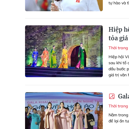
tự hào và 
Hiệp h
tỏa giá
Thời tran
Hiệp hội V
sau khi tổ
dấu bước p
giá trị văn
Gala
Thời tran
Nằm trong 
để lại ấn t