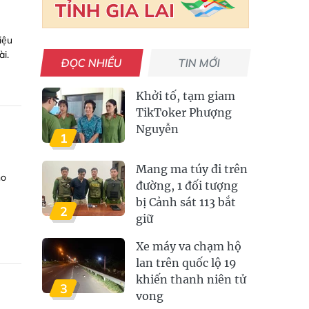
iệu
ài.
ĐỌC NHIỀU
TIN MỚI
Khởi tố, tạm giam
TikToker Phượng
Nguyễn
1
Mang ma túy đi trên
ho
đường, 1 đối tượng
bị Cảnh sát 113 bắt
2
giữ
Xe máy va chạm hộ
lan trên quốc lộ 19
khiến thanh niên tử
3
vong