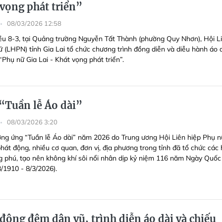
 vọng phát triển”
08/03/2026 12:58
ều 8-3, tại Quảng trường Nguyễn Tất Thành (phường Quy Nhơn), Hội L
ữ (LHPN) tỉnh Gia Lai tổ chức chương trình đồng diễn và diễu hành áo 
“Phụ nữ Gia Lai - Khát vọng phát triển”.
 “Tuần lễ Áo dài”
08/03/2026 3:20
ng ứng “Tuần lễ Áo dài” năm 2026 do Trung ương Hội Liên hiệp Phụ n
hát động, nhiều cơ quan, đơn vị, địa phương trong tỉnh đã tổ chức các
 phú, tạo nên không khí sôi nổi nhân dịp kỷ niệm 116 năm Ngày Quốc
3/1910 - 8/3/2026).
động đêm dân vũ, trình diễn áo dài và chiếu