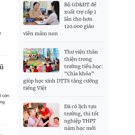
Bộ GD&ĐT đề
xuất trợ cấp 1
lần cho hơn
120.000 giáo
h
viên mầm non
Thư viện thân
thiện trong
vũ
trường tiểu học:
“Chìa khóa”
giúp học sinh DTTS tăng cường
tiếng Việt
0 cán
ong
Đã có lịch tựu
trường, thi tốt
nghiệp THPT
năm học mới