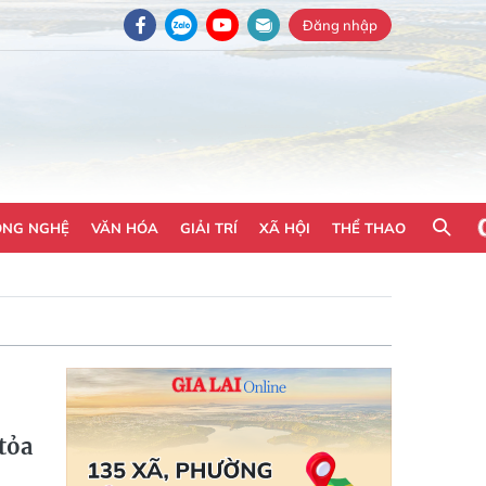
Đăng nhập
ÔNG NGHỆ
VĂN HÓA
GIẢI TRÍ
XÃ HỘI
THỂ THAO
tỏa