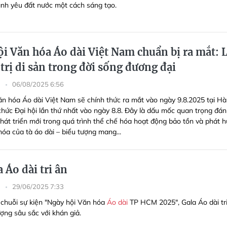
tình yêu đất nước một cách sáng tạo.
ội Văn hóa Áo dài Việt Nam chuẩn bị ra mắt: 
 trị di sản trong đời sống đương đại
g
06/08/2025 6:56
ăn hóa Áo dài Việt Nam sẽ chính thức ra mắt vào ngày 9.8.2025 tại Hà
 chức Đại hội lần thứ nhất vào ngày 8.8. Đây là dấu mốc quan trọng đá
hát triển mới trong quá trình thể chế hóa hoạt động bảo tồn và phát h
 hóa của tà áo dài – biểu tượng mang...
 Áo dài tri ân
g
29/06/2025 7:33
chuỗi sự kiện "Ngày hội Văn hóa
Áo dài
TP HCM 2025", Gala Áo dài tr
ượng sâu sắc với khán giả.