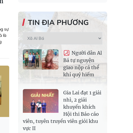
um
TIN ĐỊA PHƯƠNG
ng sự
à là
g
Người dân Al
Bá tự nguyện
giao nộp cá thể
khỉ quý hiếm
Gia Lai đạt 1 giải
nhì, 2 giải
khuyến khích
Hội thi Báo cáo
viên, tuyên truyền viên giỏi khu
vực II