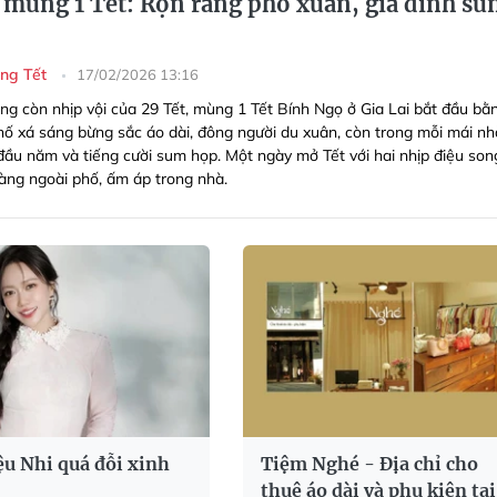
i mùng 1 Tết: Rộn ràng phố xuân, gia đình s
ng Tết
17/02/2026 13:16
ng còn nhịp vội của 29 Tết, mùng 1 Tết Bính Ngọ ở Gia Lai bắt đầu bằ
Phố xá sáng bừng sắc áo dài, đông người du xuân, còn trong mỗi mái nh
u năm và tiếng cười sum họp. Một ngày mở Tết với hai nhịp điệu son
ràng ngoài phố, ấm áp trong nhà.
u Nhi quá đỗi xinh
Tiệm Nghé - Địa chỉ cho
thuê áo dài và phụ kiện tại