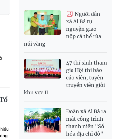
Người dân
xã Al Bá tự
nguyện giao
nộp cá thể rùa
núi vàng
à
47 thí sinh tham
gia Hội thi báo
cáo viên, tuyên
truyền viên giỏi
khu vực II
 Tổ
Đoàn xã Al Bá ra
mắt công trình
thanh niên "Số
hiều
hóa địa chỉ đỏ"
lòng