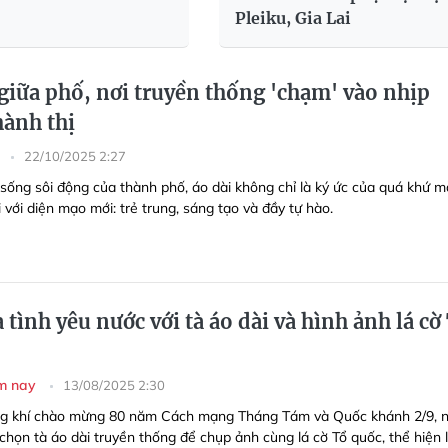
Pleiku, Gia Lai
 giữa phố, nơi truyền thống 'chạm' vào nhịp
hành thị
g
22/10/2025 2:27
 sống sôi động của thành phố, áo dài không chỉ là ký ức của quá khứ m
i với diện mạo mới: trẻ trung, sáng tạo và đầy tự hào.
 tình yêu nước với tà áo dài và hình ảnh lá cờ
ôm nay
13/08/2025 2:30
ng khí chào mừng 80 năm Cách mạng Tháng Tám và Quốc khánh 2/9, n
 chọn tà áo dài truyền thống để chụp ảnh cùng lá cờ Tổ quốc, thể hiện 