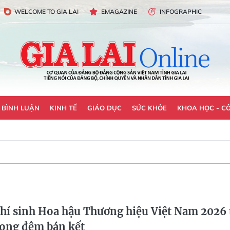
WELCOME TO GIA LAI
EMAGAZINE
INFOGRAPHIC
- BÌNH LUẬN
KINH TẾ
GIÁO DỤC
SỨC KHỎE
KHOA HỌC - C
hí sinh Hoa hậu Thương hiệu Việt Nam 2026 
rong đêm bán kết