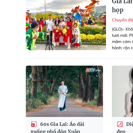
Gia La
họp
Chuyển độ
(GLO)- Khô
tươi mới. 
mâm cơm đầ
hành: rộn 
60s Gia Lai: Áo dài
Diệ
xuống phố đón Xuân
đẹp