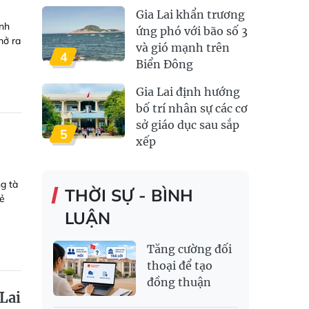
Gia Lai khẩn trương
ình
ứng phó với bão số 3
mở ra
và gió mạnh trên
4
Biển Đông
Gia Lai định hướng
bố trí nhân sự các cơ
sở giáo dục sau sắp
5
xếp
g tà
THỜI SỰ - BÌNH
vẻ
LUẬN
Tăng cường đối
thoại để tạo
đồng thuận
Lai