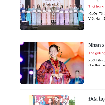
Thời tran
(GLO)- Tối
Việt Nam 2
Nhan s
Thế giới n
Xuất hiện 
nhà thiết k
Đưa họa