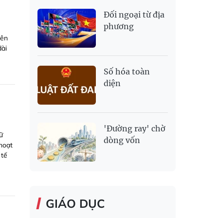
Đối ngoại từ địa
phương
iên
dài
Số hóa toàn
diện
'Đường ray' chờ
ữ
dòng vốn
 hoạt
 tế
GIÁO DỤC