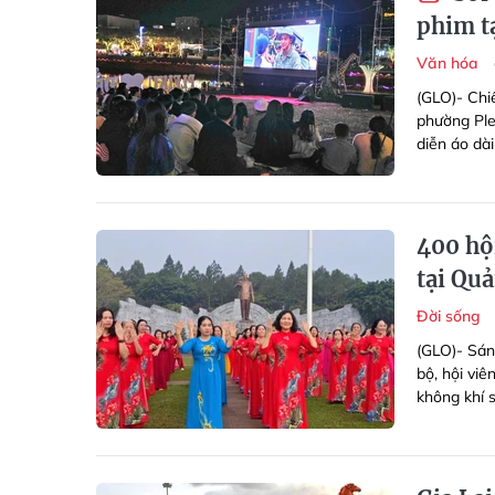
phim t
Văn hóa
(GLO)- Chiề
phường Plei
diễn áo dài
400 hộ
tại Qu
Đời sống
(GLO)- Sán
bộ, hội vi
không khí s