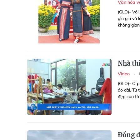
Văn hóa v
(GLO)- Với 
gìn giữ và
không gian
Nhà th
Video
(GLO)- Ở p
áo dài. Từ 
đẹp của tà 
Đồng d