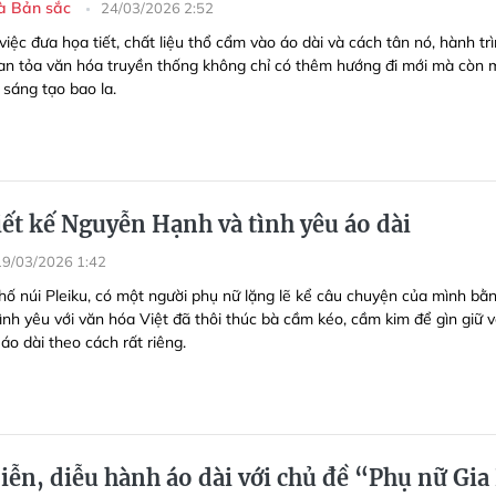
à Bản sắc
24/03/2026 2:52
việc đưa họa tiết, chất liệu thổ cẩm vào áo dài và cách tân nó, hành tr
 lan tỏa văn hóa truyền thống không chỉ có thêm hướng đi mới mà còn 
 sáng tạo bao la.
iết kế Nguyễn Hạnh và tình yêu áo dài
19/03/2026 1:42
hố núi Pleiku, có một người phụ nữ lặng lẽ kể câu chuyện của mình bằn
tình yêu với văn hóa Việt đã thôi thúc bà cầm kéo, cầm kim để gìn giữ 
áo dài theo cách rất riêng.
iễn, diễu hành áo dài với chủ đề “Phụ nữ Gia 