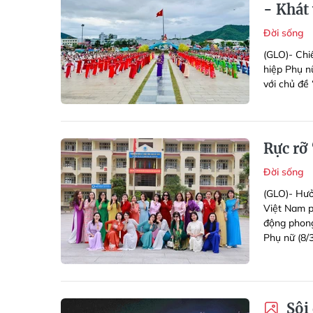
- Khát
Đời sống
(GLO)- Chi
hiệp Phụ n
với chủ đề 
Rực rỡ
Đời sống
(GLO)- Hưở
Việt Nam p
động phong
Phụ nữ (8/
Sôi 