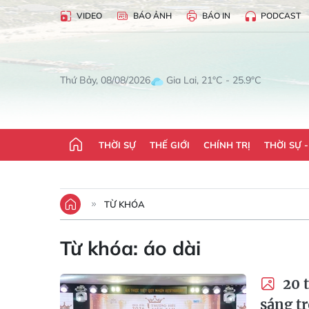
VIDEO
BÁO ẢNH
BÁO IN
PODCAST
Gia Lai, 21°C - 25.9°C
Thứ Bảy, 08/08/2026
THỜI SỰ
THẾ GIỚI
CHÍNH TRỊ
THỜI SỰ 
TỪ KHÓA
Từ khóa:
áo dài
20 t
sáng t