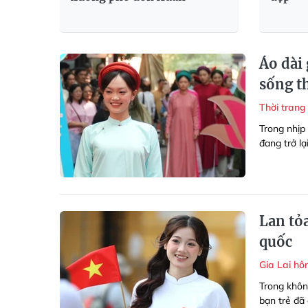
Áo dài
sống t
Thời tran
Trong nhịp
đang trở lạ
Lan tỏa
quốc
Gia Lai h
Trong khô
bạn trẻ đã