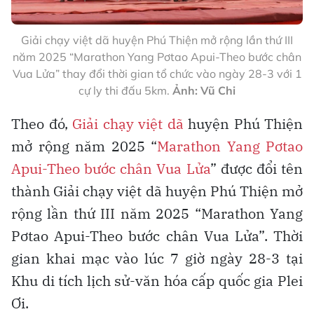
Giải chạy việt dã huyện Phú Thiện mở rộng lần thứ III
năm 2025 “Marathon Yang Pơtao Apui-Theo bước chân
Vua Lửa” thay đổi thời gian tổ chức vào ngày 28-3 với 1
cự ly thi đấu 5km.
Ảnh: Vũ Chi
Theo đó,
Giải chạy việt dã
huyện Phú Thiện
mở rộng năm 2025 “
Marathon Yang Pơtao
Apui-Theo bước chân Vua Lửa
” được đổi tên
thành Giải chạy việt dã huyện Phú Thiện mở
rộng lần thứ III năm 2025 “Marathon Yang
Pơtao Apui-Theo bước chân Vua Lửa”. Thời
gian khai mạc vào lúc 7 giờ ngày 28-3 tại
Khu di tích lịch sử-văn hóa cấp quốc gia Plei
Ơi.