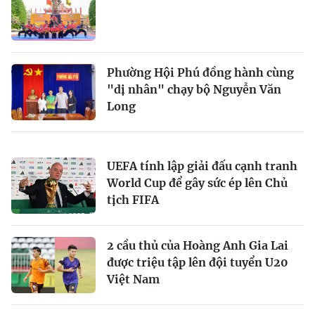
Phường Hội Phú đồng hành cùng
"dị nhân" chạy bộ Nguyễn Văn
Long
UEFA tính lập giải đấu cạnh tranh
World Cup để gây sức ép lên Chủ
tịch FIFA
2 cầu thủ của Hoàng Anh Gia Lai
được triệu tập lên đội tuyển U20
Việt Nam