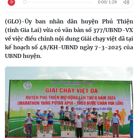
0:00
/
1:29
(GLO)-Ủy ban nhân dân huyện Phú Thiện
(tỉnh Gia Lai) vừa có văn bản số 377/UBND-VX
về việc điều chỉnh nội dung Giải chạy việt dã tại
kế hoạch số 48/KH-UBND ngày 7-3-2025 của
UBND huyện.