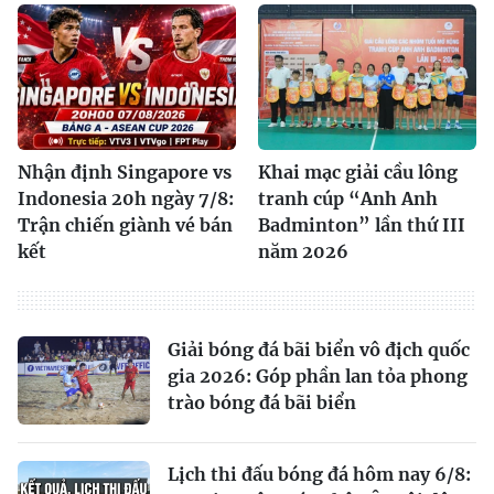
Nhận định Singapore vs
Khai mạc giải cầu lông
Indonesia 20h ngày 7/8:
tranh cúp “Anh Anh
Trận chiến giành vé bán
Badminton” lần thứ III
kết
năm 2026
Giải bóng đá bãi biển vô địch quốc
gia 2026: Góp phần lan tỏa phong
trào bóng đá bãi biển
Lịch thi đấu bóng đá hôm nay 6/8: