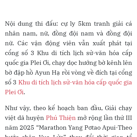
Nội dung thi đấu: cự ly 5km tranh giải cá
nhân nam, nữ, đồng đội nam và đồng đội
nữ. Các vận động viên vẫn xuất phát tại
cổng số 3 Khu di tích lịch sử-văn hóa cấp
quốc gia Plei Ơi, chạy dọc hướng bờ kênh lên
bờ đập hồ Ayun Hạ rồi vòng về đích tại cổng
số 3
Khu di tích lịch sử-văn hóa cấp quốc gia
Plei Ơi
.
Như vậy, theo kế hoạch ban đầu, Giải chạy
việt dã huyện
Phú Thiện
mở rộng lần thứ III
năm 2025 “Marathon Yang Pơtao Apui-Theo