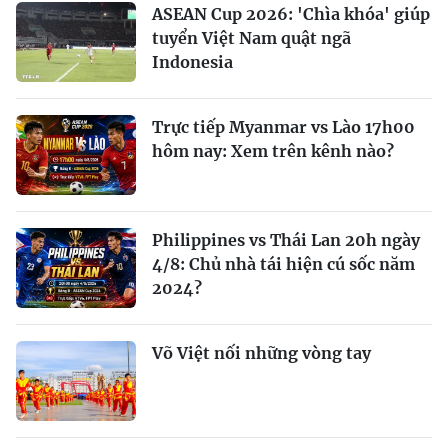
ASEAN Cup 2026: 'Chìa khóa' giúp
tuyển Việt Nam quật ngã
Indonesia
Trực tiếp Myanmar vs Lào 17h00
hôm nay: Xem trên kênh nào?
Philippines vs Thái Lan 20h ngày
4/8: Chủ nhà tái hiện cú sốc năm
2024?
Võ Việt nối những vòng tay