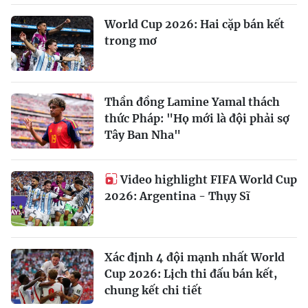
World Cup 2026: Hai cặp bán kết
trong mơ
Thần đồng Lamine Yamal thách
thức Pháp: "Họ mới là đội phải sợ
Tây Ban Nha"
Video highlight FIFA World Cup
2026: Argentina - Thụy Sĩ
Xác định 4 đội mạnh nhất World
Cup 2026: Lịch thi đấu bán kết,
chung kết chi tiết