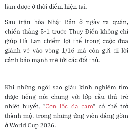
làm được ở thời điểm hiện tại.
Sau trận hòa Nhật Bản ở ngày ra quân,
chiến thắng 5-1 trước Thụy Điển không chỉ
giúp Hà Lan chiếm lợi thế trong cuộc đua
giành vé vào vòng 1/16 mà còn gửi đi lời
cảnh báo mạnh mẽ tới các đối thủ.
Khi những ngôi sao giàu kinh nghiệm tìm
được tiếng nói chung với lớp cầu thủ trẻ
nhiệt huyết, "
Cơn lốc da cam
" có thể trở
thành một trong những ứng viên đáng gờm
ở World Cup 2026.