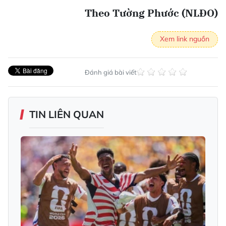
Theo Tường Phước (NLĐO)
Xem link nguồn
Đánh giá bài viết
TIN LIÊN QUAN