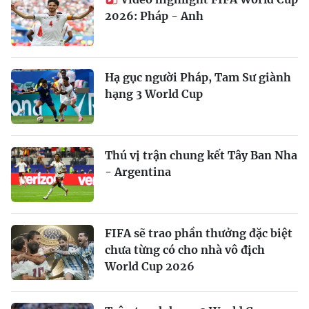
2026: Pháp - Anh
Hạ gục người Pháp, Tam Sư giành
hạng 3 World Cup
Thú vị trận chung kết Tây Ban Nha
- Argentina
FIFA sẽ trao phần thưởng đặc biệt
chưa từng có cho nhà vô địch
World Cup 2026