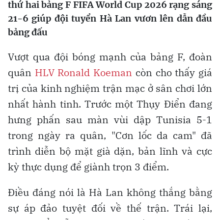
thứ hai bảng F FIFA World Cup 2026 rạng sáng
21-6 giúp đội tuyển Hà Lan vươn lên dẫn đầu
bảng đấu
Vượt qua đội bóng mạnh của bảng F, đoàn
quân
HLV Ronald Koeman
còn cho thấy giá
trị của kinh nghiệm trận mạc ở sân chơi lớn
nhất hành tinh. Trước một Thụy Điển đang
hưng phấn sau màn vùi dập Tunisia 5-1
trong ngày ra quân, "Cơn lốc da cam" đã
trình diễn bộ mặt già dặn, bản lĩnh và cực
kỳ thực dụng để giành trọn 3 điểm.
Điều đáng nói là Hà Lan không thắng bằng
sự áp đảo tuyệt đối về thế trận. Trái lại,