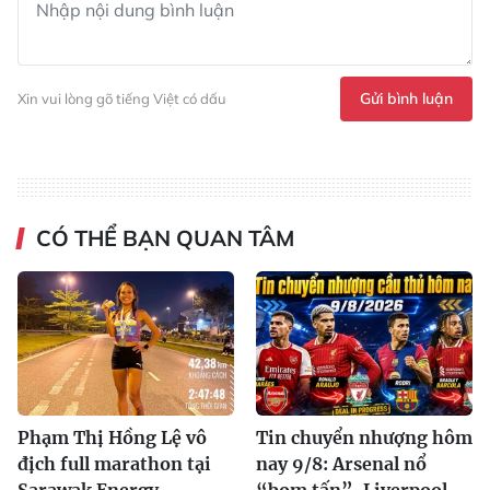
Gửi bình luận
Xin vui lòng gõ tiếng Việt có dấu
CÓ THỂ BẠN QUAN TÂM
Phạm Thị Hồng Lệ vô
Tin chuyển nhượng hôm
địch full marathon tại
nay 9/8: Arsenal nổ
Sarawak Energy
“bom tấn”, Liverpool