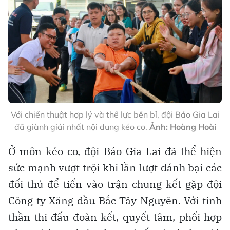
Với chiến thuật hợp lý và thể lực bền bỉ, đội Báo Gia Lai
đã giành giải nhất nội dung kéo co.
Ảnh: Hoàng Hoài
Ở môn kéo co, đội Báo Gia Lai đã thể hiện
sức mạnh vượt trội khi lần lượt đánh bại các
đối thủ để tiến vào trận chung kết gặp đội
Công ty Xăng dầu Bắc Tây Nguyên. Với tinh
thần thi đấu đoàn kết, quyết tâm, phối hợp