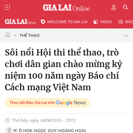
WELCOME TO GIA LAI
VIDEO
BÁ
THỂ THAO
Sôi nổi Hội thi thể thao, trò
chơi dân gian chào mừng kỷ
niệm 100 năm ngày Báo chí
Cách mạng Việt Nam
Theo dõi Báo Gia Lai trên
Thứ Bảy, ngày 14/06/2025 - 23:01
R' Ô HOK-NGỌC DUY-HOÀNG HOÀI