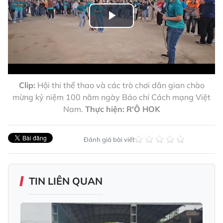
Play
Video
Clip:
Hội thi thể thao và các trò chơi dân gian chào
mừng kỷ niệm 100 năm ngày Báo chí Cách mạng Việt
Nam.
Thực hiện: R'Ô HOK
Đánh giá bài viết
TIN LIÊN QUAN