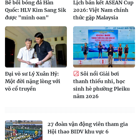
Bê bối bóng đá Hàn
Lịch bán kết ASEAN Cup
Quốc: HLV Kim Sang Sik
2026: Việt Nam chính
được "minh oan"
thức gặp Malaysia
Đại võ sư Lý Xuân Hỷ:
Sôi nổi Giải bơi
Một đời nặng lòng với
thanh thiếu nhi, học
võ cổ truyền
sinh hè phường Pleiku
năm 2026
27 đoàn vận động viên tham gia
Hội thao BIDV khu vực 6