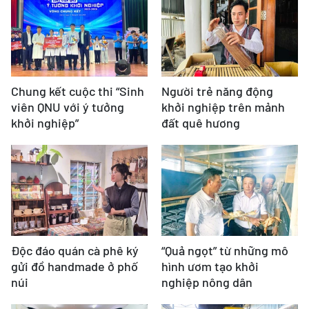
Chung kết cuộc thi “Sinh
Người trẻ năng động
viên QNU với ý tưởng
khởi nghiệp trên mảnh
khởi nghiệp”
đất quê hương
Độc đáo quán cà phê ký
“Quả ngọt” từ những mô
gửi đồ handmade ở phố
hình ươm tạo khởi
núi
nghiệp nông dân