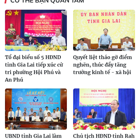
CÓ THỂ BẠN QUAN TÂM
Tổ đại biểu số 5 HĐND
Quyết liệt tháo gỡ điểm
tỉnh Gia Lai tiếp xúc cử
nghẽn, thúc đẩy tăng
tri phường Hội Phú và
trưởng kinh tế - xã hội
An Phú
UBND tỉnh Gia Lai làm
Chủ tịch HĐND tỉnh Rah