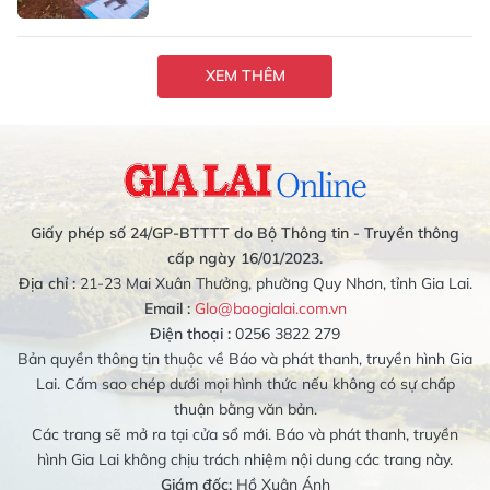
XEM THÊM
Giấy phép số 24/GP-BTTTT do Bộ Thông tin - Truyền thông
cấp ngày 16/01/2023.
Địa chỉ :
21-23 Mai Xuân Thưởng, phường Quy Nhơn, tỉnh Gia Lai.
Email :
Glo@baogialai.com.vn
Điện thoại :
0256 3822 279
Bản quyền thông tin thuộc về Báo và phát thanh, truyền hình Gia
Lai. Cấm sao chép dưới mọi hình thức nếu không có sự chấp
thuận bằng văn bản.
Các trang sẽ mở ra tại cửa sổ mới. Báo và phát thanh, truyền
hình Gia Lai không chịu trách nhiệm nội dung các trang này.
Giám đốc:
Hồ Xuân Ánh