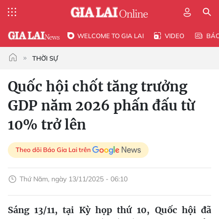
WELCOME TO GIA LAI
VIDEO
BÁ
THỜI SỰ
Quốc hội chốt tăng trưởng
GDP năm 2026 phấn đấu từ
10% trở lên
Theo dõi Báo Gia Lai trên
Thứ Năm, ngày 13/11/2025 - 06:10
Sáng 13/11, tại Kỳ họp thứ 10, Quốc hội đã