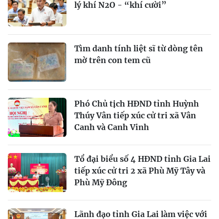
lý khí N2O - “khí cười”
Tìm danh tính liệt sĩ từ dòng tên
mờ trên con tem cũ
Phó Chủ tịch HĐND tỉnh Huỳnh
Thúy Vân tiếp xúc cử tri xã Vân
Canh và Canh Vinh
Tổ đại biểu số 4 HĐND tỉnh Gia Lai
tiếp xúc cử tri 2 xã Phù Mỹ Tây và
Phù Mỹ Đông
Lãnh đạo tỉnh Gia Lai làm việc với