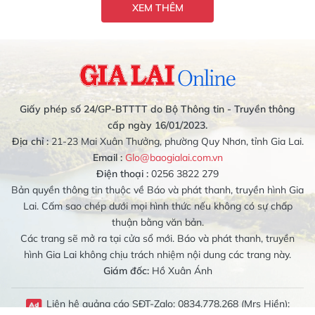
XEM THÊM
Giấy phép số 24/GP-BTTTT do Bộ Thông tin - Truyền thông
cấp ngày 16/01/2023.
Địa chỉ :
21-23 Mai Xuân Thưởng, phường Quy Nhơn, tỉnh Gia Lai.
Email :
Glo@baogialai.com.vn
Điện thoại :
0256 3822 279
Bản quyền thông tin thuộc về Báo và phát thanh, truyền hình Gia
Lai. Cấm sao chép dưới mọi hình thức nếu không có sự chấp
thuận bằng văn bản.
Các trang sẽ mở ra tại cửa sổ mới. Báo và phát thanh, truyền
hình Gia Lai không chịu trách nhiệm nội dung các trang này.
Giám đốc:
Hồ Xuân Ánh
Liên hệ quảng cáo SĐT-Zalo: 0834.778.268 (Mrs Hiền);