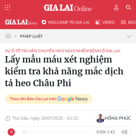
WELCOME TO GIA LAI
VIDEO
BÁ
PHÁP LUẬT
VỤ Ô TÔ TẢI VẬN CHUYỂN HEO NGHI NHIỄM BỆNH Ở GIA LAI:
Lấy mẫu máu xét nghiệm
kiểm tra khả năng mắc dịch
tả heo Châu Phi
Theo dõi Báo Gia Lai trên
Thứ Sáu, ngày 25/07/2025 - 01:13
HỒNG PHÚC
0:00
/
1:42