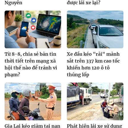
Nguyễn
được lái xe lại?
Từ 8-8, chia sẻ bản tin
Xe đầu kéo "rải" mảnh
thời tiết trên mạng xã
sắt trên 337 km cao tốc
hội thế nào để tránh vi
khiến hơn 120 ô tô
phạm?
thủng lốp
Gia Lai kéo giảm tai nạn
Phát hiện lái xe sử dụng