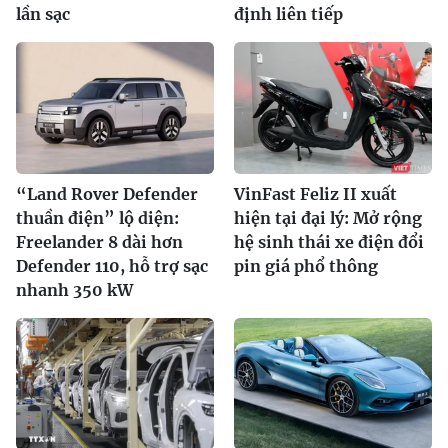
lần sạc
định liên tiếp
“Land Rover Defender
VinFast Feliz II xuất
thuần điện” lộ diện:
hiện tại đại lý: Mở rộng
Freelander 8 dài hơn
hệ sinh thái xe điện đổi
Defender 110, hỗ trợ sạc
pin giá phổ thông
nhanh 350 kW