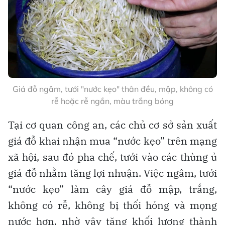
Giá đỗ ngâm, tưới "nước kẹo" thân đều, mập, không có
rễ hoặc rễ ngắn, màu trắng bóng
Tại cơ quan công an, các chủ cơ sở sản xuất
giá đỗ khai nhận mua “nước kẹo” trên mạng
xã hội, sau đó pha chế, tưới vào các thùng ủ
giá đỗ nhằm tăng lợi nhuận. Việc ngâm, tưới
“nước kẹo” làm cây giá đỗ mập, trắng,
không có rễ, không bị thối hỏng và mọng
nước hơn, nhờ vậy tăng khối lượng thành