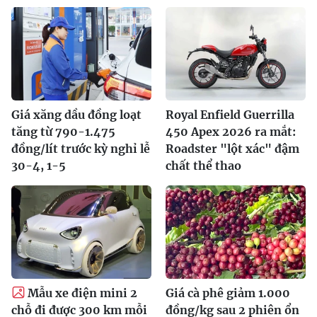
Giá xăng dầu đồng loạt
Royal Enfield Guerrilla
tăng từ 790-1.475
450 Apex 2026 ra mắt:
đồng/lít trước kỳ nghỉ lễ
Roadster "lột xác" đậm
30-4, 1-5
chất thể thao
Mẫu xe điện mini 2
Giá cà phê giảm 1.000
chỗ đi được 300 km mỗi
đồng/kg sau 2 phiên ổn