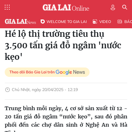
WELCOME TO GIA LAI
VIDEO
BÁ
Hé lộ thị trường tiêu thụ
3.500 tấn giá đỗ ngâm 'nước
kẹo'
Theo dõi Báo Gia Lai trên
Chủ Nhật, ngày 20/04/2025 - 12:19
Trung bình mỗi ngày, 4 cơ sở sản xuất từ 12 -
20 tấn giá đỗ ngâm “nước kẹo”, sau đó phân
phối đến các chợ dân sinh ở Nghệ An và Hà