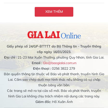
XEM THÊM
Giấy phép số 24/GP-BTTTT do Bộ Thông tin - Truyền thông
cấp ngày 16/01/2023.
Địa chỉ :
21-23 Mai Xuân Thưởng, phường Quy Nhơn, tỉnh Gia Lai.
Email :
Glo@baogialai.com.vn
Điện thoại :
0256 3822 279
Bản quyền thông tin thuộc về Báo và phát thanh, truyền hình Gia
Lai. Cấm sao chép dưới mọi hình thức nếu không có sự chấp
thuận bằng văn bản.
Các trang sẽ mở ra tại cửa sổ mới. Báo và phát thanh, truyền
hình Gia Lai không chịu trách nhiệm nội dung các trang này.
Giám đốc:
Hồ Xuân Ánh