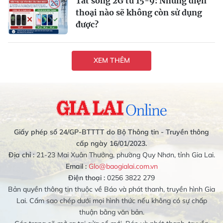
Tắt sóng 2G từ 15-9: Những điện
thoại nào sẽ không còn sử dụng
được?
XEM THÊM
Giấy phép số 24/GP-BTTTT do Bộ Thông tin - Truyền thông
cấp ngày 16/01/2023.
Địa chỉ :
21-23 Mai Xuân Thưởng, phường Quy Nhơn, tỉnh Gia Lai.
Email :
Glo@baogialai.com.vn
Điện thoại :
0256 3822 279
Bản quyền thông tin thuộc về Báo và phát thanh, truyền hình Gia
Lai. Cấm sao chép dưới mọi hình thức nếu không có sự chấp
thuận bằng văn bản.