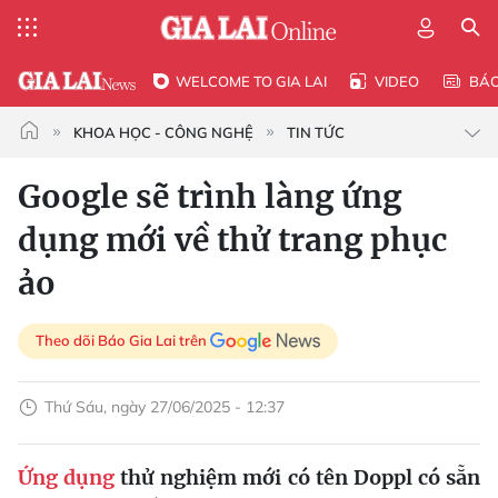
WELCOME TO GIA LAI
VIDEO
BÁ
KHOA HỌC - CÔNG NGHỆ
TIN TỨC
Google sẽ trình làng ứng
dụng mới về thử trang phục
ảo
Theo dõi Báo Gia Lai trên
Thứ Sáu, ngày 27/06/2025 - 12:37
Ứng dụng
thử nghiệm mới có tên Doppl có sẵn