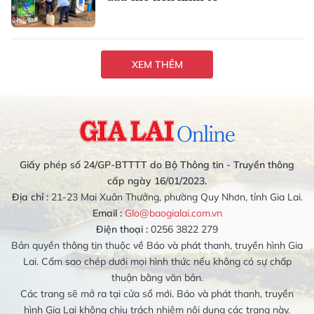
XEM THÊM
Giấy phép số 24/GP-BTTTT do Bộ Thông tin - Truyền thông
cấp ngày 16/01/2023.
Địa chỉ :
21-23 Mai Xuân Thưởng, phường Quy Nhơn, tỉnh Gia Lai.
Email :
Glo@baogialai.com.vn
Điện thoại :
0256 3822 279
Bản quyền thông tin thuộc về Báo và phát thanh, truyền hình Gia
Lai. Cấm sao chép dưới mọi hình thức nếu không có sự chấp
thuận bằng văn bản.
Các trang sẽ mở ra tại cửa sổ mới. Báo và phát thanh, truyền
hình Gia Lai không chịu trách nhiệm nội dung các trang này.