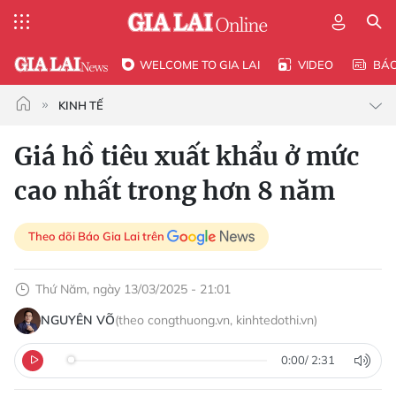
WELCOME TO GIA LAI
VIDEO
BÁ
KINH TẾ
Giá hồ tiêu xuất khẩu ở mức
cao nhất trong hơn 8 năm
Theo dõi Báo Gia Lai trên
Thứ Năm, ngày 13/03/2025 - 21:01
NGUYÊN VÕ
(theo congthuong.vn, kinhtedothi.vn)
0:00
/
2:31