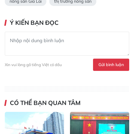
nông sản Gia Lai
thị trường nông sản
Ý KIẾN BẠN ĐỌC
Gửi bình luận
Xin vui lòng gõ tiếng Việt có dấu
CÓ THỂ BẠN QUAN TÂM