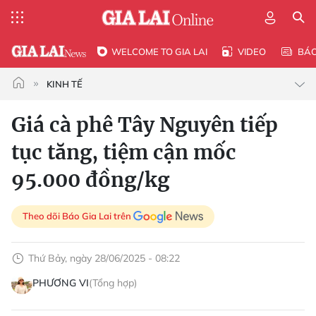
WELCOME TO GIA LAI
VIDEO
BÁ
KINH TẾ
Giá cà phê Tây Nguyên tiếp
tục tăng, tiệm cận mốc
95.000 đồng/kg
Theo dõi Báo Gia Lai trên
Thứ Bảy, ngày 28/06/2025 - 08:22
PHƯƠNG VI
(Tổng hợp)