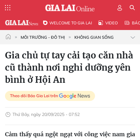
WELCOME TO GIA LAI
VIDEO
BÁ
MÔI TRƯỜNG - ĐÔ THỊ
KHÔNG GIAN SỐNG
Gia chủ tự tay cải tạo căn nhà
cũ thành nơi nghỉ dưỡng yên
bình ở Hội An
Theo dõi Báo Gia Lai trên
Thứ Bảy, ngày 20/09/2025 - 07:52
Cảm thấy quá ngột ngạt với công việc nam gia