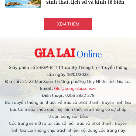
sinh thái, lịch sử và kinh tế biển
XEM THÊM
Giấy phép số 24/GP-BTTTT do Bộ Thông tin - Truyền thông
cấp ngày 16/01/2023.
Địa chỉ :
21-23 Mai Xuân Thưởng, phường Quy Nhơn, tỉnh Gia Lai.
Email :
Glo@baogialai.com.vn
Điện thoại :
0256 3822 279
Bản quyền thông tin thuộc về Báo và phát thanh, truyền hình Gia
Lai. Cấm sao chép dưới mọi hình thức nếu không có sự chấp
thuận bằng văn bản.
Các trang sẽ mở ra tại cửa sổ mới. Báo và phát thanh, truyền
hình Gia Lai không chịu trách nhiệm nội dung các trang này.