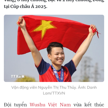
tại Cúp châu Á 2025.
Vận động viên Nguyễn Thị Thu Thủy. Ảnh: Danh
Lam/TTXVN
Đội tuyển
Wushu Việt Nam
vừa kết thúc