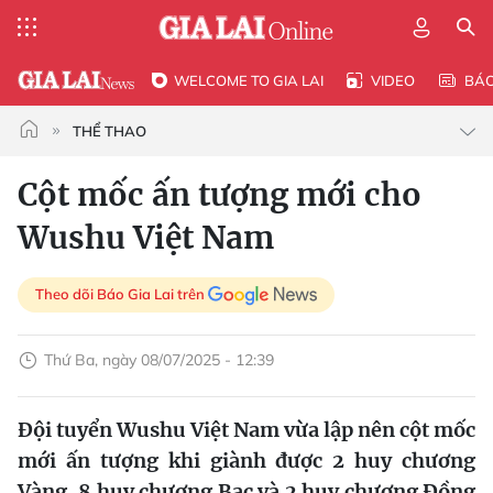
WELCOME TO GIA LAI
VIDEO
BÁ
THỂ THAO
Cột mốc ấn tượng mới cho
Wushu Việt Nam
Theo dõi Báo Gia Lai trên
Thứ Ba, ngày 08/07/2025 - 12:39
Đội tuyển Wushu Việt Nam vừa lập nên cột mốc
mới ấn tượng khi giành được 2 huy chương
Vàng, 8 huy chương Bạc và 2 huy chương Đồng