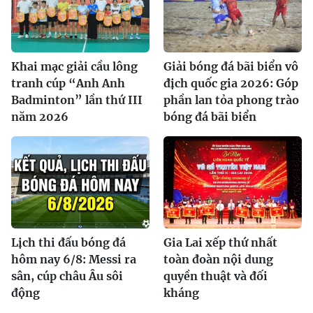
Khai mạc giải cầu lông
Giải bóng đá bãi biển vô
tranh cúp “Anh Anh
địch quốc gia 2026: Góp
Badminton” lần thứ III
phần lan tỏa phong trào
năm 2026
bóng đá bãi biển
Lịch thi đấu bóng đá
Gia Lai xếp thứ nhất
hôm nay 6/8: Messi ra
toàn đoàn nội dung
sân, cúp châu Âu sôi
quyền thuật và đối
động
kháng