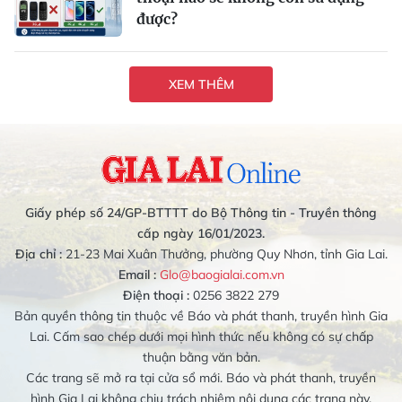
được?
XEM THÊM
Giấy phép số 24/GP-BTTTT do Bộ Thông tin - Truyền thông
cấp ngày 16/01/2023.
Địa chỉ :
21-23 Mai Xuân Thưởng, phường Quy Nhơn, tỉnh Gia Lai.
Email :
Glo@baogialai.com.vn
Điện thoại :
0256 3822 279
Bản quyền thông tin thuộc về Báo và phát thanh, truyền hình Gia
Lai. Cấm sao chép dưới mọi hình thức nếu không có sự chấp
thuận bằng văn bản.
Các trang sẽ mở ra tại cửa sổ mới. Báo và phát thanh, truyền
hình Gia Lai không chịu trách nhiệm nội dung các trang này.