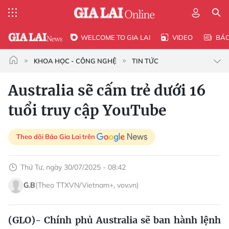
WELCOME TO GIA LAI
VIDEO
BÁ
KHOA HỌC - CÔNG NGHỆ
TIN TỨC
Australia sẽ cấm trẻ dưới 16
tuổi truy cập YouTube
Theo dõi Báo Gia Lai trên
Thứ Tư, ngày 30/07/2025 - 08:42
G.B
(Theo TTXVN/Vietnam+, vov.vn)
(GLO)- Chính phủ Australia sẽ ban hành lệnh