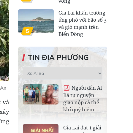
vong
Gia Lai khẩn trương
ứng phó với bão số 3
và gió mạnh trên
5
Biển Đông
TIN ĐỊA PHƯƠNG
 An
Người dân Al
Bá tự nguyện
ữ và
giao nộp cá thể
khỉ quý hiếm
 xây
từng
Gia Lai đạt 1 giải