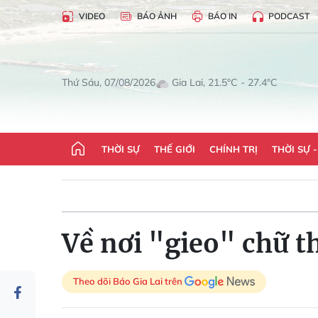
VIDEO
BÁO ẢNH
BÁO IN
PODCAST
Gia Lai, 21.5°C - 27.4°C
Thứ Sáu, 07/08/2026
THỜI SỰ
THẾ GIỚI
CHÍNH TRỊ
THỜI SỰ 
Về nơi "gieo" chữ t
Theo dõi Báo Gia Lai trên