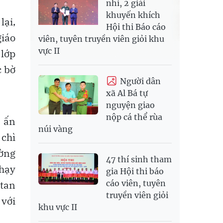
nhì, 2 giải
khuyến khích
ại,
Hội thi Báo cáo
giáo
viên, tuyên truyền viên giỏi khu
vực II
 lớp
c bờ
Người dân
xã Al Bá tự
nguyện giao
nộp cá thể rùa
g ấn
núi vàng
 chì
ường
47 thí sinh tham
chạy
gia Hội thi báo
 tan
cáo viên, tuyên
truyền viên giỏi
 với
khu vực II