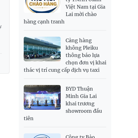
Việt Nam tại Gia
SAR
6,945.42
7,244.36
Lai mời chào
SEK
2,702.79
2,817.41
hàng cạnh tranh
SGD
19,916.94
20,118.12
20,804.08
ự
THB
698.84
776.49
809.42
Cảng hàng
USD
26,000
26,030
26,410
không Pleiku
thông báo lựa
chọn đơn vị khai
thác vị trí cung cấp dịch vụ taxi
BYD Thuận
Minh Gia Lai
khai trương
showroom đầu
tiên
Công ty Bảo