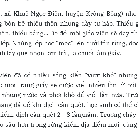
, xã Khuê Ngọc Điền, huyện Krông Bông) nhớ l
g bộn bề thiếu thốn nhưng đầy tự hào. Thiếu 
 phấn, thiếu bảng… Do đó, mỗi giáo viên sẽ dạy từ
 lớp. Những lớp học “mọc” lên dưới tán rừng, dọ
nh lấy que nhọn làm bút, lá chuối làm giấy.
 viên đã có nhiều sáng kiến “vượt khó” nhưn
: mỗi trang giấy sẽ được viết nhiều lần từ bút
à nhúng nước và phơi khô để viết lần nữa. Tr
ang đá để khi địch càn quét, học sinh có thể 
điểm, địch càn quét 2 - 3 lần/năm. Trường cháy
ào sâu hơn trong rừng kiếm địa điểm mới, cùng