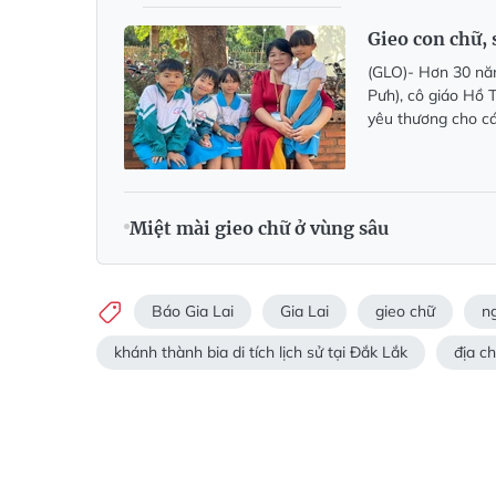
Gieo con chữ,
(GLO)- Hơn 30 năm
Pưh), cô giáo Hồ 
yêu thương cho cá
Miệt mài gieo chữ ở vùng sâu
Báo Gia Lai
Gia Lai
gieo chữ
n
khánh thành bia di tích lịch sử tại Đắk Lắk
địa ch