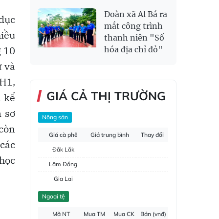
Đoàn xã Al Bá ra
 dục
mắt công trình
hiều
thanh niên "Số
g 10
hóa địa chỉ đỏ"
ữ và
 H1,
GIÁ CẢ THỊ TRƯỜNG
n kể
m sơ
Nông sản
 còn
Giá cà phê
Giá trung bình
Thay đổi
 các
Đắk Lắk
 học
Lâm Đồng
Gia Lai
Đắk Nông
Ngoại tệ
Hồ tiêu
Mã NT
Mua TM
Mua CK
Bán (vnđ)