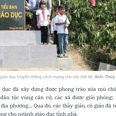
ể giáo dục truyền thống cách mạng cho các thế hệ.
Ảnh: Thúy
o dục đã xây dựng được phong trào xóa mù ch
 dân tộc vùng căn cứ, các xã được giải phóng;
ịa phương... Qua đó, các thầy giáo, cô giáo đã 
ng cho ngành giáo dục tỉnh nhà.