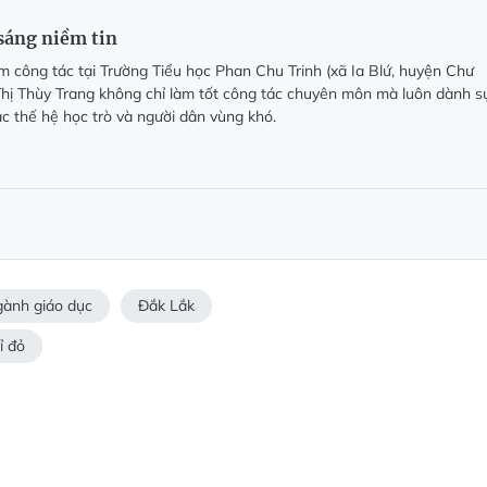
 sáng niềm tin
 công tác tại Trường Tiểu học Phan Chu Trinh (xã Ia Blứ, huyện Chư
Thị Thùy Trang không chỉ làm tốt công tác chuyên môn mà luôn dành s
c thế hệ học trò và người dân vùng khó.
gành giáo dục
Đắk Lắk
ỉ đỏ