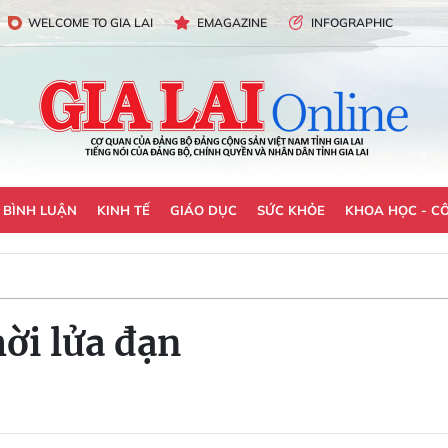
WELCOME TO GIA LAI
EMAGAZINE
INFOGRAPHIC
- BÌNH LUẬN
KINH TẾ
GIÁO DỤC
SỨC KHỎE
KHOA HỌC - C
hời lửa đạn