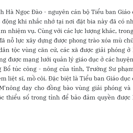
nh Hà Ngọc Đào - nguyên cán bộ Tiểu ban Giáo
 động khi nhắc nhớ tại nơi đặt bia này đã có n
làm nhiệm vụ. Cùng với các lực lượng khác, tron
đã nỗ lực xây dựng được phong trào xóa mù ch
 dân tộc vùng căn cứ, các xã được giải phóng ở
g được mạng lưới quản lý giáo dục ở các huyệ
g Bổ túc công - nông của tỉnh, Trường Sư phạ
m liệt sĩ, mồ côi. Đặc biệt là Tiểu ban Giáo dục
ê, M'nông dạy cho đồng bào vùng giải phóng và
ộc thiểu số trong tỉnh để bảo đảm quyền được