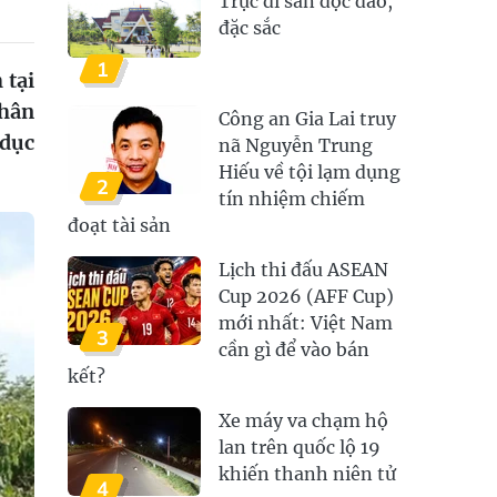
Trục di sản độc đáo,
đặc sắc
1
 tại
chân
Công an Gia Lai truy
 dục
nã Nguyễn Trung
Hiếu về tội lạm dụng
2
tín nhiệm chiếm
đoạt tài sản
Lịch thi đấu ASEAN
Cup 2026 (AFF Cup)
mới nhất: Việt Nam
3
cần gì để vào bán
kết?
Xe máy va chạm hộ
lan trên quốc lộ 19
khiến thanh niên tử
4