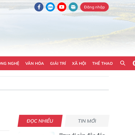
Đăng nhập
ÔNG NGHỆ
VĂN HÓA
GIẢI TRÍ
XÃ HỘI
THỂ THAO
ĐỌC NHIỀU
TIN MỚI