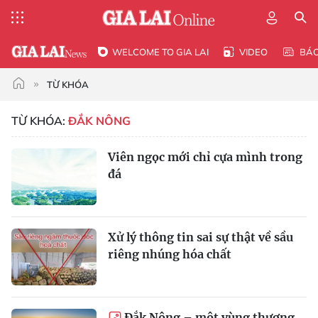
WELCOME TO GIA LAI
VIDEO
BÁ
TỪ KHÓA
TỪ KHÓA:
ĐẮK NÔNG
Viên ngọc mới chỉ cựa mình trong
đá
Xử lý thông tin sai sự thật về sầu
riêng nhúng hóa chất
Đắk Nông – một vùng thương