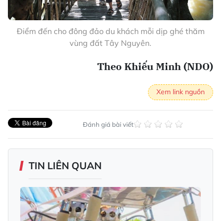
Điểm đến cho đông đảo du khách mỗi dịp ghé thăm
vùng đất Tây Nguyên.
Theo Khiếu Minh (NDO)
Xem link nguồn
Đánh giá bài viết
TIN LIÊN QUAN