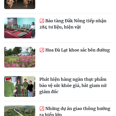
Bảo tàng Đắk Nông tiếp nhận
284 tư liệu, hiện vật
Hoa Đà Lạt khoe sắc bên đường
Phát hiện hàng ngàn thực phẩm
bảo vệ sức khỏe giả, bắt giam nữ
giám đốc
Những dự án giao thông hướng
ra biển lớn