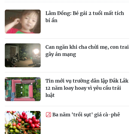
Lâm Đồng: Bé gái 2 tuổi mất tích
bí ẩn
Can ngăn khi cha chửi mẹ, con trai
gây án mạng
Tin mới vụ trường dân lập Đắk Lắk
12 năm loay hoay vì yêu cầu trái
luật
Ba năm 'trồi sụt' giá cà-phê