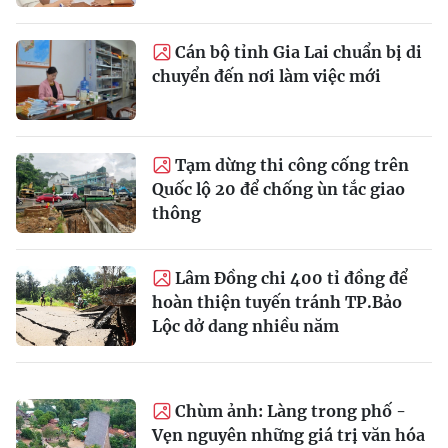
Cán bộ tỉnh Gia Lai chuẩn bị di
chuyển đến nơi làm việc mới
Tạm dừng thi công cống trên
Quốc lộ 20 để chống ùn tắc giao
thông
Lâm Đồng chi 400 tỉ đồng để
hoàn thiện tuyến tránh TP.Bảo
Lộc dở dang nhiều năm
Chùm ảnh: Làng trong phố -
Vẹn nguyên những giá trị văn hóa