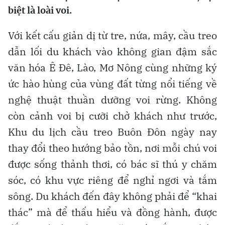
biệt là loài voi.
Với kết cấu giản dị từ tre, nứa, mây, cầu treo
dẫn lối du khách vào không gian đậm sắc
văn hóa Ê Đê, Lào, Mơ Nông cùng những ký
ức hào hùng của vùng đất từng nổi tiếng về
nghệ thuật thuần dưỡng voi rừng. Không
còn cảnh voi bị cưỡi chở khách như trước,
Khu du lịch cầu treo Buôn Đôn ngày nay
thay đổi theo hướng bảo tồn, nơi mỗi chú voi
được sống thảnh thơi, có bác sĩ thú y chăm
sóc, có khu vực riêng để nghỉ ngơi và tắm
sông. Du khách đến đây không phải để “khai
thác” mà để thấu hiểu và đồng hành, được