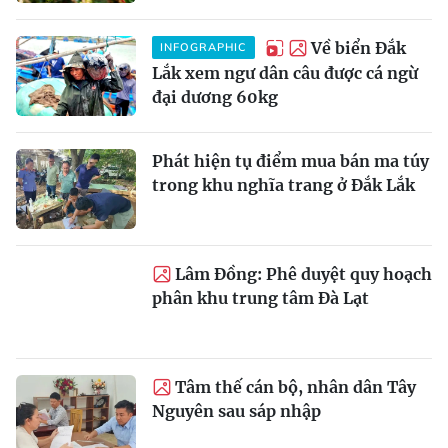
Về biển Đắk
INFOGRAPHIC
Lắk xem ngư dân câu được cá ngừ
đại dương 60kg
Phát hiện tụ điểm mua bán ma túy
trong khu nghĩa trang ở Đắk Lắk
Lâm Đồng: Phê duyệt quy hoạch
phân khu trung tâm Đà Lạt
Tâm thế cán bộ, nhân dân Tây
Nguyên sau sáp nhập