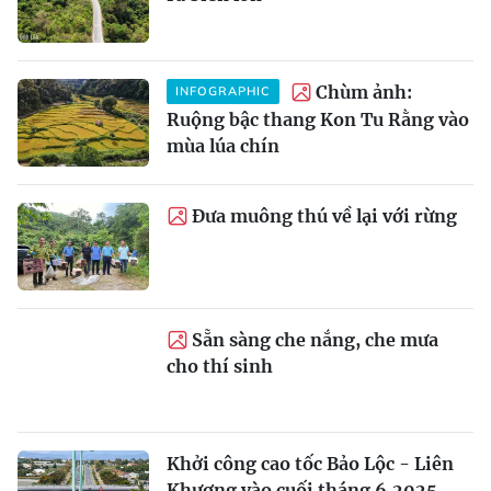
Chùm ảnh:
INFOGRAPHIC
Ruộng bậc thang Kon Tu Rằng vào
mùa lúa chín
Đưa muông thú về lại với rừng
Sẵn sàng che nắng, che mưa
cho thí sinh
Khởi công cao tốc Bảo Lộc - Liên
Khương vào cuối tháng 6.2025