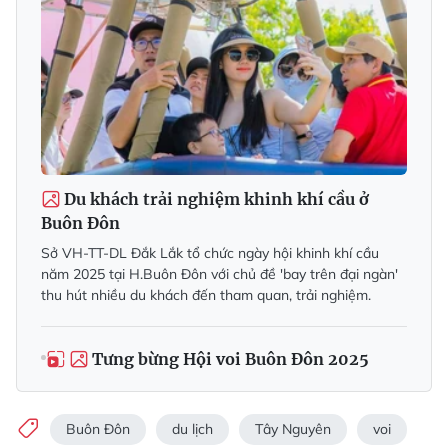
Du khách trải nghiệm khinh khí cầu ở
Buôn Đôn
Sở VH-TT-DL Đắk Lắk tổ chức ngày hội khinh khí cầu
năm 2025 tại H.Buôn Đôn với chủ đề 'bay trên đại ngàn'
thu hút nhiều du khách đến tham quan, trải nghiệm.
Tưng bừng Hội voi Buôn Đôn 2025
Buôn Đôn
du lịch
Tây Nguyên
voi