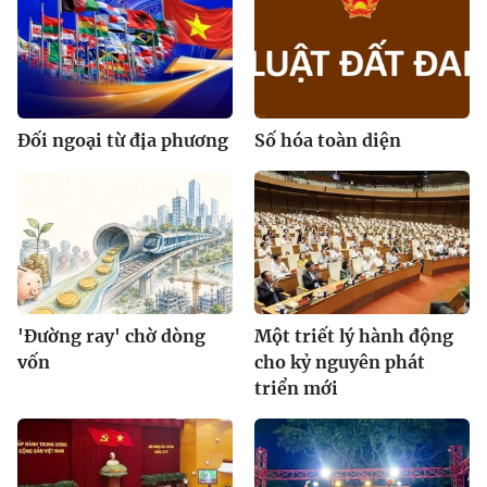
Đối ngoại từ địa phương
Số hóa toàn diện
'Đường ray' chờ dòng
Một triết lý hành động
vốn
cho kỷ nguyên phát
triển mới