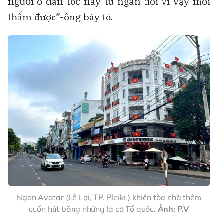
người ở dân tộc này từ ngàn đời vì vậy mới
thấm được”-ông bày tỏ.
Ngon Avatar (Lê Lợi, TP. Pleiku) khiến tòa nhà thêm
cuốn hút bằng những lá cờ Tổ quốc.
Ảnh: P.V