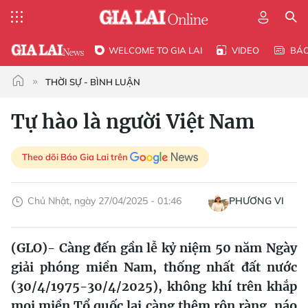
WELCOME TO GIA LAI
VIDEO
BÁ
THỜI SỰ - BÌNH LUẬN
Tự hào là người Việt Nam
Theo dõi Báo Gia Lai trên
Chủ Nhật, ngày 27/04/2025 - 01:46
PHƯƠNG VI
(GLO)- Càng đến gần lễ kỷ niệm 50 năm Ngày
giải phóng miền Nam, thống nhất đất nước
(30/4/1975-30/4/2025), không khí trên khắp
mọi miền Tổ quốc lại càng thêm rộn ràng, náo