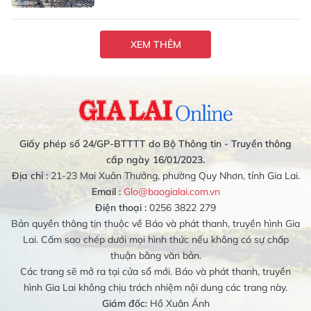
XEM THÊM
Giấy phép số 24/GP-BTTTT do Bộ Thông tin - Truyền thông
cấp ngày 16/01/2023.
Địa chỉ :
21-23 Mai Xuân Thưởng, phường Quy Nhơn, tỉnh Gia Lai.
Email :
Glo@baogialai.com.vn
Điện thoại :
0256 3822 279
Bản quyền thông tin thuộc về Báo và phát thanh, truyền hình Gia
Lai. Cấm sao chép dưới mọi hình thức nếu không có sự chấp
thuận bằng văn bản.
Các trang sẽ mở ra tại cửa sổ mới. Báo và phát thanh, truyền
hình Gia Lai không chịu trách nhiệm nội dung các trang này.
Giám đốc:
Hồ Xuân Ánh