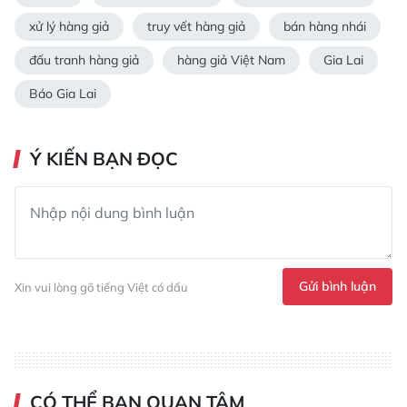
xử lý hàng giả
truy vết hàng giả
bán hàng nhái
đấu tranh hàng giả
hàng giả Việt Nam
Gia Lai
Báo Gia Lai
Ý KIẾN BẠN ĐỌC
Gửi bình luận
Xin vui lòng gõ tiếng Việt có dấu
CÓ THỂ BẠN QUAN TÂM