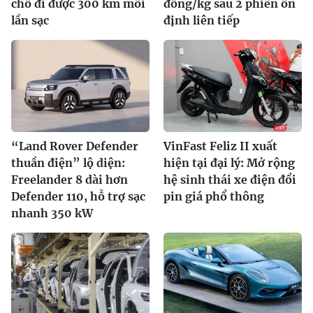
chỗ đi được 300 km mỗi
đồng/kg sau 2 phiên ổn
lần sạc
định liên tiếp
“Land Rover Defender
VinFast Feliz II xuất
thuần điện” lộ diện:
hiện tại đại lý: Mở rộng
Freelander 8 dài hơn
hệ sinh thái xe điện đổi
Defender 110, hỗ trợ sạc
pin giá phổ thông
nhanh 350 kW