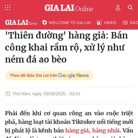
WELCOME TO GIA LAI
VIDEO
BÁ
'Thiên đường' hàng giả: Bán
công khai rầm rộ, xử lý như
ném đá ao bèo
Theo dõi Báo Gia Lai trên
Thứ Năm, ngày 19/06/2025 - 02:41
Phải đến khi cơ quan công an vào cuộc triệt
phá, hàng loạt tài khoản Tiktoker nổi tiếng mới
bị phát lộ là kênh bán
hàng giả, hàng nhái
. Vấn