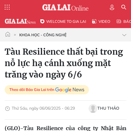
WELCOME TO GIA LAI
VIDEO
BÁ
KHOA HỌC - CÔNG NGHỆ
Tàu Resilience thất bại trong
nỗ lực hạ cánh xuống mặt
trăng vào ngày 6/6
Theo dõi Báo Gia Lai trên
Thứ Sáu, ngày 06/06/2025 - 06:29
THU THẢO
(GLO)-Tàu Resilience của công ty Nhật Bản