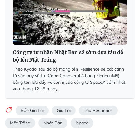
Công ty tư nhân Nhật Bản sẽ sớm đưa tàu đổ
bộ lên Mặt Trăng
Theo Kyodo, tàu đổ bộ mang tên Resilience sẽ cất cánh
từ sân bay vũ trụ Cape Canaveral ở bang Florida (Mỹ)
bằng tên lửa đẩy Falcon 9 của công ty SpaceX sớm nhất
vào tháng 12 năm nay.
Báo Gia Lai
Gia Lai
Tàu Resilience
Mặt Trăng
Nhật Bản
ispace