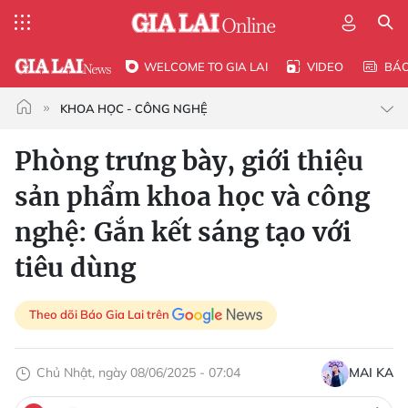
WELCOME TO GIA LAI
VIDEO
BÁ
KHOA HỌC - CÔNG NGHỆ
Phòng trưng bày, giới thiệu
sản phẩm khoa học và công
nghệ: Gắn kết sáng tạo với
tiêu dùng
Theo dõi Báo Gia Lai trên
Chủ Nhật, ngày 08/06/2025 - 07:04
MAI KA