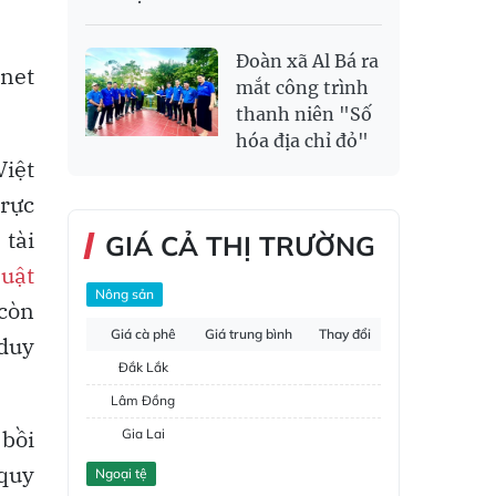
Đoàn xã Al Bá ra
rnet
mắt công trình
thanh niên "Số
hóa địa chỉ đỏ"
Việt
trực
 tài
GIÁ CẢ THỊ TRƯỜNG
uật
Nông sản
 còn
Giá cà phê
Giá trung bình
Thay đổi
 duy
Đắk Lắk
Lâm Đồng
 bồi
Gia Lai
Đắk Nông
 quy
Ngoại tệ