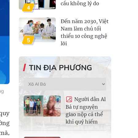
cầu không lý do
4
Đến năm 2030, Việt
Nam làm chủ tối
thiểu 10 công nghệ
5
lõi
TIN ĐỊA PHƯƠNG
ng
Người dân Al
Bá tự nguyện
 quy
giao nộp cá thể
khỉ quý hiếm
ường
 mã,