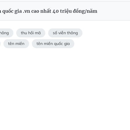
n quốc gia .vn cao nhất 40 triệu đồng/năm
thông
thu hồi mã
số viễn thông
tên miền
tên miền quốc gia