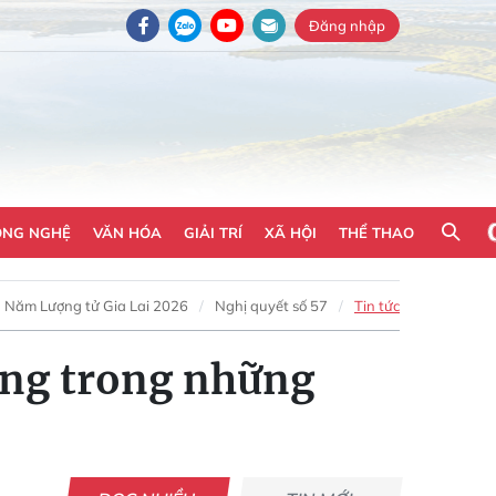
Đăng nhập
ÔNG NGHỆ
VĂN HÓA
GIẢI TRÍ
XÃ HỘI
THỂ THAO
Năm Lượng tử Gia Lai 2026
Nghị quyết số 57
Tin tức
ông trong những