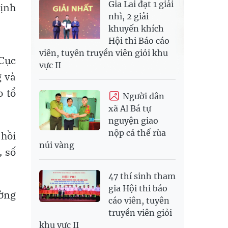
Gia Lai đạt 1 giải
ịnh
nhì, 2 giải
khuyến khích
Hội thi Báo cáo
viên, tuyên truyền viên giỏi khu
(Cục
vực II
g và
o tổ
Người dân
xã Al Bá tự
nguyện giao
nộp cá thể rùa
 hồi
núi vàng
, số
47 thí sinh tham
gia Hội thi báo
ường
cáo viên, tuyên
truyền viên giỏi
khu vực II