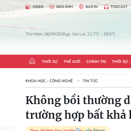
VIDEO
BÁO ẢNH
BÁO IN
PODCAST
Gia Lai, 21.7°C - 28.6°C
Thứ Năm, 06/08/2026
THỜI SỰ
THẾ GIỚI
CHÍNH TRỊ
THỜI SỰ 
KHOA HỌC - CÔNG NGHỆ
TIN TỨC
Không bồi thường d
trường hợp bất khả
Theo dõi Báo Gia Lai trên