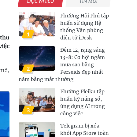
ĐỌC NHIỀU
TIN MỚI
Phường Hội Phú tập
huấn sử dụng Hệ
thống Văn phòng
1
 thu
điện tử iDesk
việc
Đêm 12, rạng sáng
13-8: Cơ hội ngắm
mưa sao băng
2
 mã,
Perseids đẹp nhất
năm bằng mắt thường
Phường Pleiku tập
huấn kỹ năng số,
ứng dụng AI trong
3
công việc
Telegram bị xóa
khỏi App Store toàn