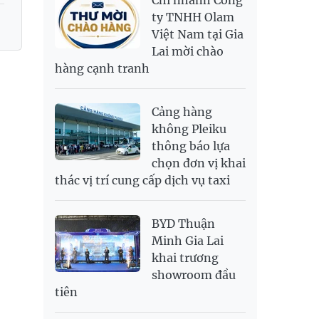
Chi nhánh Công
RUB
307.79
340.71
ty TNHH Olam
Việt Nam tại Gia
SAR
6,944.19
7,243.07
Lai mời chào
SEK
2,709.1
2,823.98
hàng cạnh tranh
SGD
19,929.2
20,130.51
20,816.88
THB
699.53
777.26
810.22
Cảng hàng
USD
26,010
26,040
26,420
không Pleiku
thông báo lựa
chọn đơn vị khai
thác vị trí cung cấp dịch vụ taxi
BYD Thuận
Minh Gia Lai
khai trương
showroom đầu
tiên