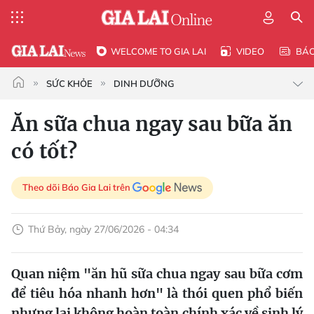
WELCOME TO GIA LAI
VIDEO
BÁ
SỨC KHỎE
DINH DƯỠNG
Ăn sữa chua ngay sau bữa ăn
có tốt?
Theo dõi Báo Gia Lai trên
Thứ Bảy, ngày 27/06/2026 - 04:34
Quan niệm "ăn hũ sữa chua ngay sau bữa cơm
để tiêu hóa nhanh hơn" là thói quen phổ biến
nhưng lại không hoàn toàn chính xác về sinh lý