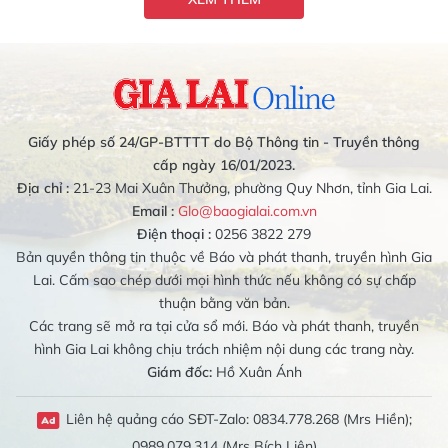
Giấy phép số 24/GP-BTTTT do Bộ Thông tin - Truyền thông
cấp ngày 16/01/2023.
Địa chỉ :
21-23 Mai Xuân Thưởng, phường Quy Nhơn, tỉnh Gia Lai.
Email :
Glo@baogialai.com.vn
Điện thoại :
0256 3822 279
Bản quyền thông tin thuộc về Báo và phát thanh, truyền hình Gia
Lai. Cấm sao chép dưới mọi hình thức nếu không có sự chấp
thuận bằng văn bản.
Các trang sẽ mở ra tại cửa sổ mới. Báo và phát thanh, truyền
hình Gia Lai không chịu trách nhiệm nội dung các trang này.
Giám đốc:
Hồ Xuân Ánh
Liên hệ quảng cáo SĐT-Zalo: 0834.778.268 (Mrs Hiền);
0989.079.314 (Mrs Bích Liên)