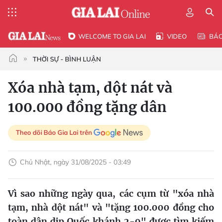
WELCOME TO GIA LAI
VIDEO
BÁ
THỜI SỰ - BÌNH LUẬN
Xóa nhà tạm, dột nát và
100.000 đồng tặng dân
Theo dõi Báo Gia Lai trên
Chủ Nhật, ngày 31/08/2025 - 03:49
Vì sao những ngày qua, các cụm từ "xóa nhà
tạm, nhà dột nát" và "tặng 100.000 đồng cho
toàn dân dịp Quốc khánh 2-9" được tìm kiếm