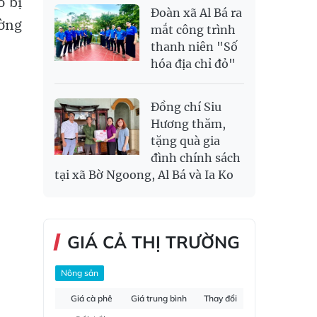
o bị
Đoàn xã Al Bá ra
ường
mắt công trình
thanh niên "Số
hóa địa chỉ đỏ"
Đồng chí Siu
Hương thăm,
tặng quà gia
đình chính sách
tại xã Bờ Ngoong, Al Bá và Ia Ko
GIÁ CẢ THỊ TRƯỜNG
Nông sản
Giá cà phê
Giá trung bình
Thay đổi