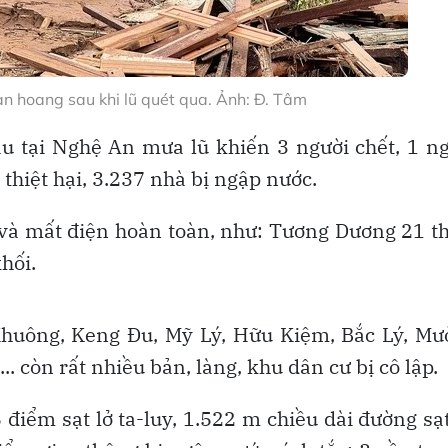
an hoang sau khi lũ quét qua. Ảnh: Đ. Tâm
u tại Nghệ An mưa lũ khiến 3 người chết, 1 n
 thiệt hại, 3.237 nhà bị ngập nước.
t và mất điện hoàn toàn, như: Tương Dương 21 t
hối.
 Khuông, Keng Đu, Mỹ Lý, Hữu Kiệm, Bắc Lý, M
 còn rất nhiều bản, làng, khu dân cư bị cô lập.
điểm sạt lở ta-luy, 1.522 m chiều dài đường sạt