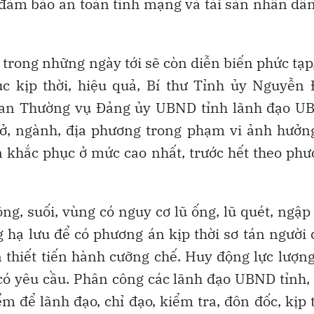
n đảm bảo an toàn tính mạng và tài sản nhân dâ
trong những ngày tới sẽ còn diễn biến phức tạp
c kịp thời, hiệu quả, Bí thư Tỉnh ủy Nguyễn 
Ban Thường vụ Đảng ủy UBND tỉnh lãnh đạo U
 sở, ngành, địa phương trong phạm vi ảnh hưởn
n khắc phục ở mức cao nhất, trước hết theo ph
ng, suối, vùng có nguy cơ lũ ống, lũ quét, ngập 
ng hạ lưu để có phương án kịp thời sơ tán người
n thiết tiến hành cưỡng chế. Huy động lực lượn
i có yêu cầu. Phân công các lãnh đạo UBND tỉnh,
m để lãnh đạo, chỉ đạo, kiểm tra, đôn đốc, kịp 