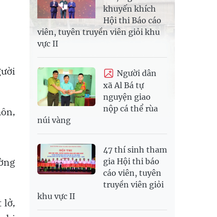
khuyến khích
Hội thi Báo cáo
viên, tuyên truyền viên giỏi khu
vực II
gười
Người dân
xã Al Bá tự
nguyện giao
nộp cá thể rùa
hôn,
núi vàng
47 thí sinh tham
ường
gia Hội thi báo
cáo viên, tuyên
truyền viên giỏi
khu vực II
 lở,