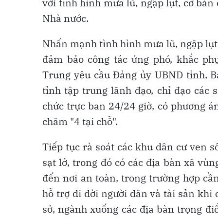
với tình hình mưa lũ, ngập lụt, cơ bả
Nhà nước.
Nhấn mạnh tình hình mưa lũ, ngập lụt 
đảm bảo công tác ứng phó, khắc phụ
Trung yêu cầu Đảng ủy UBND tỉnh, 
tỉnh tập trung lãnh đạo, chỉ đạo các
chức trực ban 24/24 giờ, có phương á
châm "4 tại chỗ".
Tiếp tục rà soát các khu dân cư ven sô
sạt lở, trong đó có các địa bàn xã vù
đến nơi an toàn, trong trường hợp cầ
hỗ trợ di dời người dân và tài sản kh
sở, ngành xuống các địa bàn trọng điể