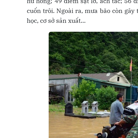
hư hỏng; 49 điểm sạt lở, ách tắc; 56 đ
cuốn trôi. Ngoài ra, mưa bão còn gây 
học, cơ sở sản xuất…