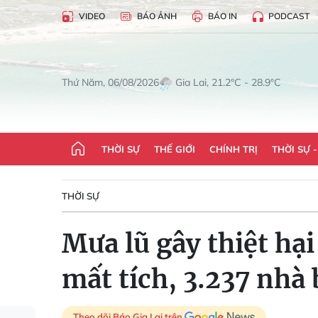
VIDEO
BÁO ẢNH
BÁO IN
PODCAST
Gia Lai, 21.2°C - 28.9°C
Thứ Năm, 06/08/2026
THỜI SỰ
THẾ GIỚI
CHÍNH TRỊ
THỜI SỰ 
THỜI SỰ
Mưa lũ gây thiệt hạ
mất tích, 3.237 nhà 
Theo dõi Báo Gia Lai trên