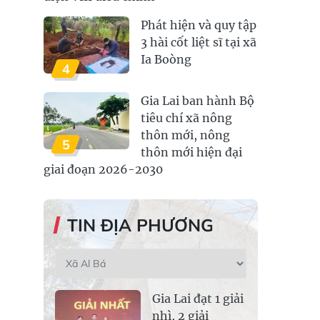
Phát hiện và quy tập
3 hài cốt liệt sĩ tại xã
Ia Boòng
4
Gia Lai ban hành Bộ
tiêu chí xã nông
thôn mới, nông
5
thôn mới hiện đại
giai đoạn 2026-2030
TIN ĐỊA PHƯƠNG
Gia Lai đạt 1 giải
nhì, 2 giải