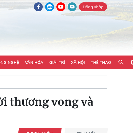
Đăng nhập
ÔNG NGHỆ
VĂN HÓA
GIẢI TRÍ
XÃ HỘI
THỂ THAO
ười thương vong và