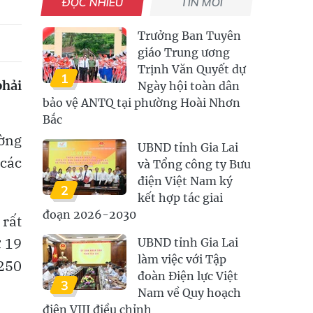
ĐỌC NHIỀU
TIN MỚI
Trưởng Ban Tuyên
giáo Trung ương
Trịnh Văn Quyết dự
1
phải
Ngày hội toàn dân
bảo vệ ANTQ tại phường Hoài Nhơn
Bắc
ường
UBND tỉnh Gia Lai
 các
và Tổng công ty Bưu
điện Việt Nam ký
2
kết hợp tác giai
đoạn 2026-2030
 rất
ừ 19
UBND tỉnh Gia Lai
làm việc với Tập
250
đoàn Điện lực Việt
3
Nam về Quy hoạch
điện VIII điều chỉnh