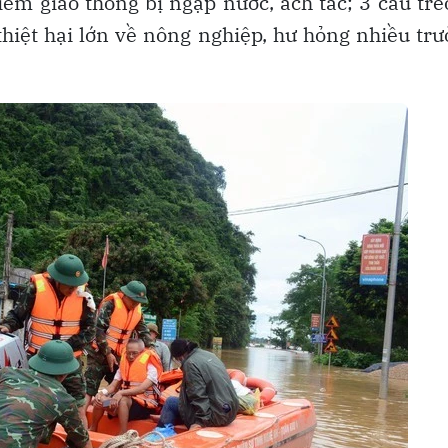
iểm giao thông bị ngập nước, ách tắc; 3 cầu tre
thiệt hại lớn về nông nghiệp, hư hỏng nhiều tr