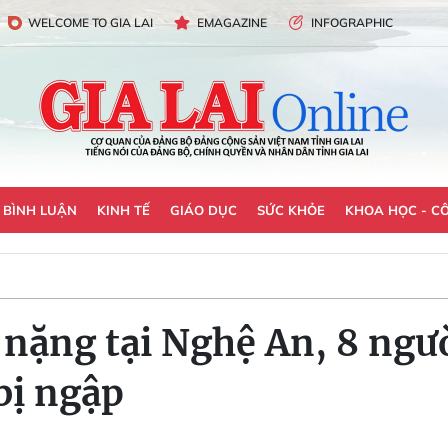
WELCOME TO GIA LAI
EMAGAZINE
INFOGRAPHIC
- BÌNH LUẬN
KINH TẾ
GIÁO DỤC
SỨC KHỎE
KHOA HỌC - C
i nặng tại Nghệ An, 8 ng
bị ngập