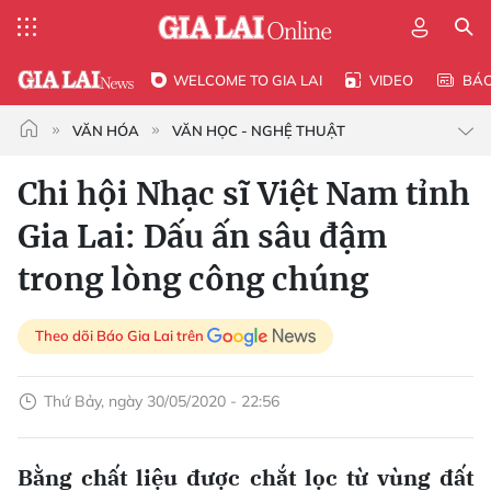
WELCOME TO GIA LAI
VIDEO
BÁ
VĂN HÓA
VĂN HỌC - NGHỆ THUẬT
Chi hội Nhạc sĩ Việt Nam tỉnh
Gia Lai: Dấu ấn sâu đậm
trong lòng công chúng
Theo dõi Báo Gia Lai trên
Thứ Bảy, ngày 30/05/2020 - 22:56
Bằng chất liệu được chắt lọc từ vùng đất