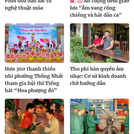
Phối hòa bản sắc từ
Ấn tượng đêm giao
nghệ thuật múa
lưu "Âm vang cồng
chiêng và hát dân ca"
Hơn 300 thanh thiếu
Thu phí bản quyền âm
nhi phường Thống Nhất
nhạc: Cơ sở kinh doanh
tham gia hội thi Tiếng
chờ hướng dẫn
hát “Hoa phượng đỏ”