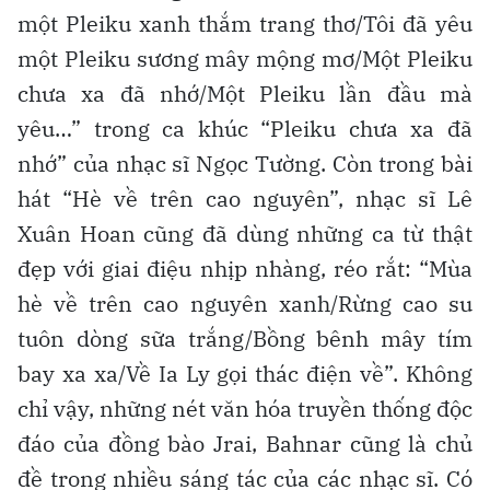
một Pleiku xanh thắm trang thơ/Tôi đã yêu
một Pleiku sương mây mộng mơ/Một Pleiku
chưa xa đã nhớ/Một Pleiku lần đầu mà
yêu…” trong ca khúc “Pleiku chưa xa đã
nhớ” của nhạc sĩ Ngọc Tường. Còn trong bài
hát “Hè về trên cao nguyên”, nhạc sĩ Lê
Xuân Hoan cũng đã dùng những ca từ thật
đẹp với giai điệu nhịp nhàng, réo rắt: “Mùa
hè về trên cao nguyên xanh/Rừng cao su
tuôn dòng sữa trắng/Bồng bênh mây tím
bay xa xa/Về Ia Ly gọi thác điện về”. Không
chỉ vậy, những nét văn hóa truyền thống độc
đáo của đồng bào Jrai, Bahnar cũng là chủ
đề trong nhiều sáng tác của các nhạc sĩ. Có