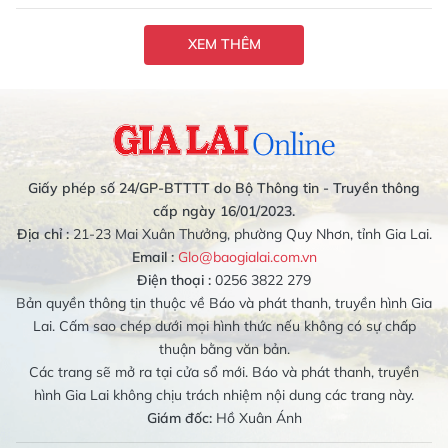
XEM THÊM
Giấy phép số 24/GP-BTTTT do Bộ Thông tin - Truyền thông
cấp ngày 16/01/2023.
Địa chỉ :
21-23 Mai Xuân Thưởng, phường Quy Nhơn, tỉnh Gia Lai.
Email :
Glo@baogialai.com.vn
Điện thoại :
0256 3822 279
Bản quyền thông tin thuộc về Báo và phát thanh, truyền hình Gia
Lai. Cấm sao chép dưới mọi hình thức nếu không có sự chấp
thuận bằng văn bản.
Các trang sẽ mở ra tại cửa sổ mới. Báo và phát thanh, truyền
hình Gia Lai không chịu trách nhiệm nội dung các trang này.
Giám đốc:
Hồ Xuân Ánh