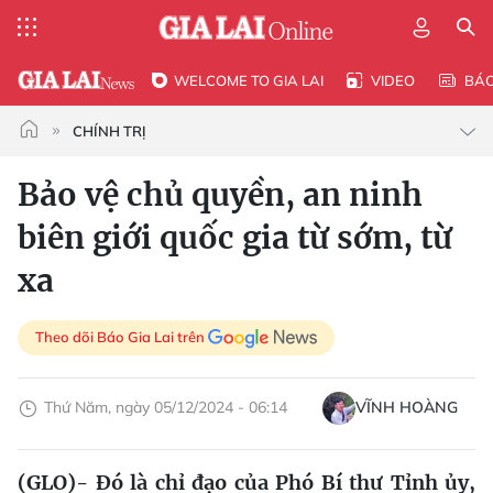
WELCOME TO GIA LAI
VIDEO
BÁ
CHÍNH TRỊ
Bảo vệ chủ quyền, an ninh
biên giới quốc gia từ sớm, từ
xa
Theo dõi Báo Gia Lai trên
Thứ Năm, ngày 05/12/2024 - 06:14
VĨNH HOÀNG
(GLO)- Đó là chỉ đạo của Phó Bí thư Tỉnh ủy,