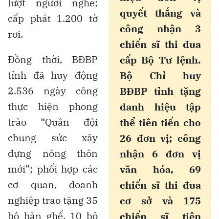
lượt người nghe;
quyết thắng và
cấp phát 1.200 tờ
công nhận 3
rơi.
chiến sĩ thi đua
Đồng thời, BĐBP
cấp Bộ Tư lệnh.
tỉnh đã huy động
Bộ Chỉ huy
2.536 ngày công
BĐBP tỉnh tặng
thực hiện phong
danh hiệu tập
trào “Quân đội
thể tiên tiến cho
chung sức xây
26 đơn vị; công
dựng nông thôn
nhận 6 đơn vị
mới”; phối hợp các
văn hóa, 69
cơ quan, doanh
chiến sĩ thi đua
nghiệp trao tặng 35
cơ sở và 175
bộ bàn ghế, 10 bộ
chiến sĩ tiên