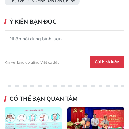
Chủ tịch UBND tỉnh Rah Lan Chung
Ý KIẾN BẠN ĐỌC
Gửi bình luận
Xin vui lòng gõ tiếng Việt có dấu
CÓ THỂ BẠN QUAN TÂM