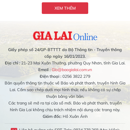
XEM THÊM
Giấy phép số 24/GP-BTTTT do Bộ Thông tin - Truyền thông
cấp ngày 16/01/2023.
Địa chỉ :
21-23 Mai Xuân Thưởng, phường Quy Nhơn, tỉnh Gia Lai.
Email :
Glo@baogialai.com.vn
Điện thoại :
0256 3822 279
Bản quyền thông tin thuộc về Báo và phát thanh, truyền hình Gia
Lai. Cấm sao chép dưới mọi hình thức nếu không có sự chấp
thuận bằng văn bản.
Các trang sẽ mở ra tại cửa sổ mới. Báo và phát thanh, truyền
hình Gia Lai không chịu trách nhiệm nội dung các trang này.
Giám đốc:
Hồ Xuân Ánh
Liên hệ quảng cáo SĐT-Zalo: 0834.778.268 (Mrs Hiền);