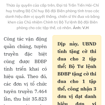
Thừa ủy quyền của cấp trên, Đại tá Trần Tiến Hải-Chỉ
huy trưởng Bộ Chỉ huy Bộ đội Biên phòng tỉnh trao các
danh hiệu đơn vị quyết thắng, chiến sĩ thi đua và bằng
khen của Chủ nhiệm Chính trị Bộ Tư lệnh Bộ đội Biên
phòng cho các tập thể, cá nhân.
Ảnh: V.H
Công tác vận động
Dịp này, UBND
quần chúng, tuyên
tỉnh tặng cờ thi
truyền đặc biệt
đua cho 2 tập
cũng được BĐBP
thể; Bộ Tư lệnh
tỉnh triển khai có
BĐBP tặng cờ thi
hiệu quả. Theo đó,
đua cho 1 tập
các đơn vị tổ chức
thể, công nhận 3
tuyên truyền 7.464
đơn vị đạt danh
lần, thu hút 35.823
hiệu đơn vị