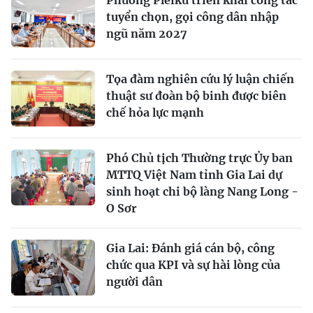
Phường Pleiku triển khai công tác
tuyển chọn, gọi công dân nhập
ngũ năm 2027
Tọa đàm nghiên cứu lý luận chiến
thuật sư đoàn bộ binh được biên
chế hỏa lực mạnh
Phó Chủ tịch Thường trực Ủy ban
MTTQ Việt Nam tỉnh Gia Lai dự
sinh hoạt chi bộ làng Nang Long -
O Sơr
Gia Lai: Đánh giá cán bộ, công
chức qua KPI và sự hài lòng của
người dân