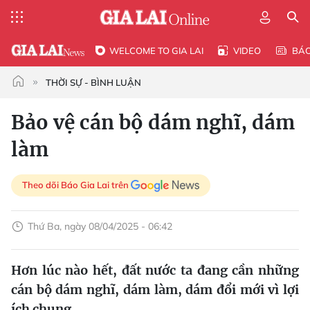
WELCOME TO GIA LAI
VIDEO
BÁ
THỜI SỰ - BÌNH LUẬN
Bảo vệ cán bộ dám nghĩ, dám
làm
Theo dõi Báo Gia Lai trên
Thứ Ba, ngày 08/04/2025 - 06:42
Hơn lúc nào hết, đất nước ta đang cần những
cán bộ dám nghĩ, dám làm, dám đổi mới vì lợi
ích chung.