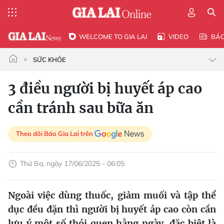
WELCOME TO GIA LAI
VIDEO
BÁ
SỨC KHỎE
3 điều người bị huyết áp cao
cần tránh sau bữa ăn
Theo dõi Báo Gia Lai trên
Thứ Ba, ngày 17/06/2025 - 06:05
Ngoài việc dùng thuốc, giảm muối và tập thể
dục đều đặn thì người bị huyết áp cao còn cần
lưu ý một số thói quen hằng ngày, đặc biệt là