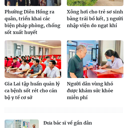
Phường Diên Hồng ra
Xông hơi cho trẻ sơ sinh
quân, triển khai các
bằng trái bồ kết, 3 người
biện pháp phòng, chống
nhập viện do ngạt khí
sốt xuất huyết
Gia Lai tập huấn quản lý
Người dân vùng khó
ca bệnh sốt rét cho cán
được khám sức khỏe
bộ y tế cơ sở
miễn phí
Đưa bác sĩ về gần dân