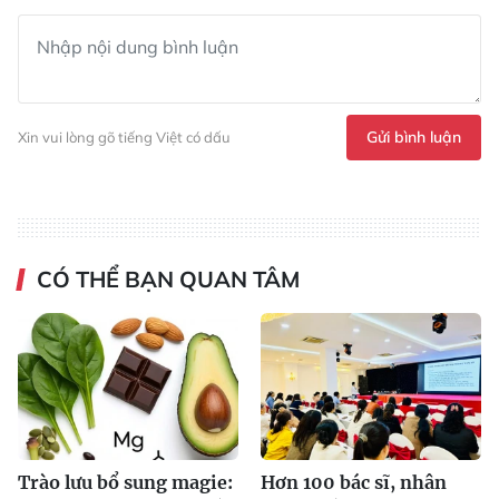
Gửi bình luận
Xin vui lòng gõ tiếng Việt có dấu
CÓ THỂ BẠN QUAN TÂM
Trào lưu bổ sung magie:
Hơn 100 bác sĩ, nhân