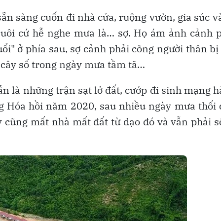
sẵn sàng cuốn đi nhà cửa, ruộng vườn, gia súc v
Cuôi cứ hễ nghe mưa là… sợ. Họ ám ảnh cảnh 
ổi" ở phía sau, sợ cảnh phải cõng người thân b
c cây số trong ngày mưa tầm tã…
n là những trận sạt lở đất, cướp đi sinh mạng 
 Hóa hồi năm 2020, sau nhiều ngày mưa thối 
 cũng mất nhà mất đất từ dạo đó và vẫn phải 