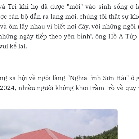
à Tri khi họ đã được "mời" vào sinh sống ở l
ược cán bộ dẫn ra làng mới, chúng tôi thật sự k
và ôm lấy nhau vì biết nơi đây, với những ngôi
 những ngày tiếp theo yên bình", ông Hồ A Túp
ui kể lại.
g xã hội về ngôi làng "Nghĩa tình Sơn Hải" ở 
2024, nhiều người không khỏi trầm trồ về quy