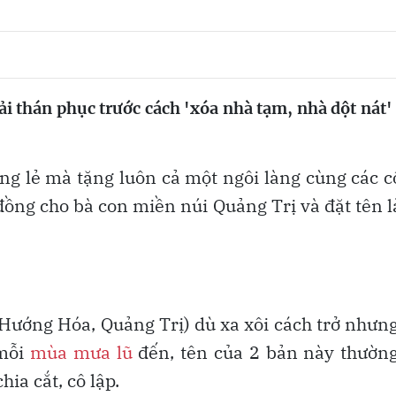
ải thán phục trước cách 'xóa nhà tạm, nhà dột nát'
êng lẻ mà tặng luôn cả một ngôi làng cùng các 
ỉ đồng cho bà con miền núi Quảng Trị và đặt tên 
Hướng Hóa, Quảng Trị) dù xa xôi cách trở nhưng
 mỗi
mùa mưa lũ
đến, tên của 2 bản này thườn
ia cắt, cô lập.