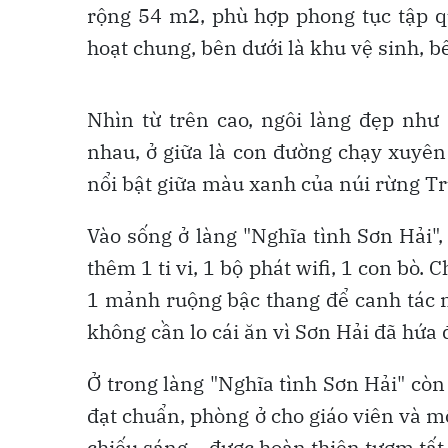
rộng 54 m2, phù hợp phong tục tập q
hoạt chung, bên dưới là khu vệ sinh, b
Nhìn từ trên cao, ngôi làng đẹp như
nhau, ở giữa là con đường chạy xuyên
nổi bật giữa màu xanh của núi rừng T
Vào sống ở làng "Nghĩa tình Sơn Hải"
thêm 1 ti vi, 1 bộ phát wifi, 1 con bò.
1 mảnh ruộng bậc thang để canh tác n
không cần lo cái ăn vì Sơn Hải đã hứa 
Ở trong làng "Nghĩa tình Sơn Hải" cò
đạt chuẩn, phòng ở cho giáo viên và m
chiếu sáng… được hoàn thiện tươm tất 