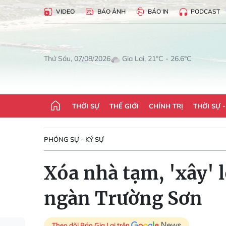
VIDEO
BÁO ẢNH
BÁO IN
PODCAST
Gia Lai, 21°C - 26.6°C
Thứ Sáu, 07/08/2026
THỜI SỰ
THẾ GIỚI
CHÍNH TRỊ
THỜI SỰ 
PHÓNG SỰ - KÝ SỰ
Xóa nhà tạm, 'xây' 
ngàn Trường Sơn
Theo dõi Báo Gia Lai trên