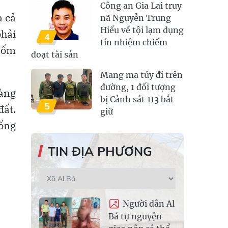
Công an Gia Lai truy
à cả
nã Nguyễn Trung
Hiếu về tội lạm dụng
phải
4
tín nhiệm chiếm
ị ốm
đoạt tài sản
Mang ma túy đi trên
đường, 1 đối tượng
hàng
bị Cảnh sát 113 bắt
5
đất.
giữ
sống
TIN ĐỊA PHƯƠNG
Người dân Al
Bá tự nguyện