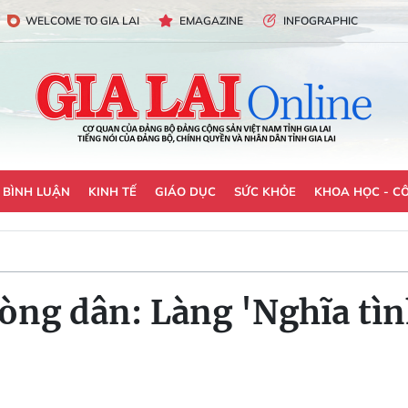
WELCOME TO GIA LAI
EMAGAZINE
INFOGRAPHIC
- BÌNH LUẬN
KINH TẾ
GIÁO DỤC
SỨC KHỎE
KHOA HỌC - C
lòng dân: Làng 'Nghĩa tìn