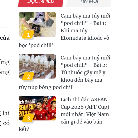
ĐỌC NHIỀU
TIN MỚI
Cạm bẫy ma túy mới
“pod chill” - Bài 1:
Khi ma túy
1
 của
Etomidate khoác vỏ
bọc 'pod chill'
Cạm bẫy ma tuý mới
công
"pod chill" - Bài 2:
làng
Từ thuốc gây mê y
2
khoa đến bẫy ma
túy núp bóng pod chill
Lịch thi đấu ASEAN
Cup 2026 (AFF Cup)
 lại
mới nhất: Việt Nam
3
g có
cần gì để vào bán
kết?