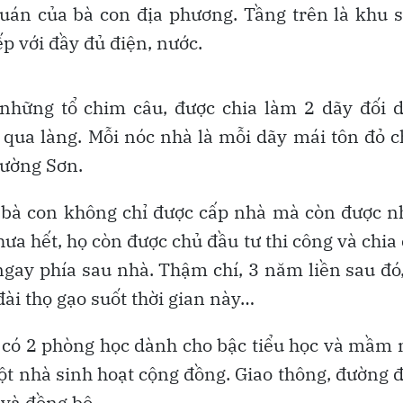
uán của bà con địa phương. Tầng trên là khu 
ếp với đầy đủ điện, nước.
 những tổ chim câu, được chia làm 2 dãy đối 
 qua làng. Mỗi nóc nhà là mỗi dãy mái tôn đỏ c
rường Sơn.
, bà con không chỉ được cấp nhà mà còn được 
 Chưa hết, họ còn được chủ đầu tư thi công và chia
gay phía sau nhà. Thậm chí, 3 năm liền sau đó
đài thọ gạo suốt thời gian này…
n có 2 phòng học dành cho bậc tiểu học và mầm
ột nhà sinh hoạt cộng đồng. Giao thông, đường 
và đồng bộ.