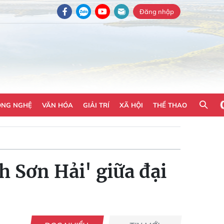
Đăng nhập
ÔNG NGHỆ
VĂN HÓA
GIẢI TRÍ
XÃ HỘI
THỂ THAO
h Sơn Hải' giữa đại