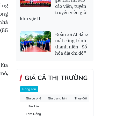
gia Hội thi báo
àng
cáo viên, tuyên
truyền viên giỏi
hông
khu vực II
 nhà
 (55
Đoàn xã Al Bá ra
mắt công trình
thanh niên "Số
hóa địa chỉ đỏ"
giữa
 mô,
GIÁ CẢ THỊ TRƯỜNG
Nông sản
Giá cà phê
Giá trung bình
Thay đổi
Đắk Lắk
Lâm Đồng