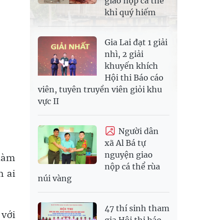
giao nộp cá thể
khỉ quý hiếm
Gia Lai đạt 1 giải
nhì, 2 giải
khuyến khích
Hội thi Báo cáo
viên, tuyên truyền viên giỏi khu
vực II
Người dân
xã Al Bá tự
nguyện giao
 làm
nộp cá thể rùa
n ai
núi vàng
47 thí sinh tham
 với