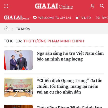
WELCOME TO GIA LAI
VIDEO
BÁ
TỪ KHÓA
TỪ KHÓA:
THỦ TƯỚNG PHẠM MINH CHÍNH
Nga sẵn sàng hỗ trợ Việt Nam đảm
bảo an ninh năng lượng
“Chiến dịch Quang Trung” đã tốc
chiến, tốc thắng, mang lại niềm
vui an cư cho nhân dân
Thủ tướng Phạm Minh Chính làm