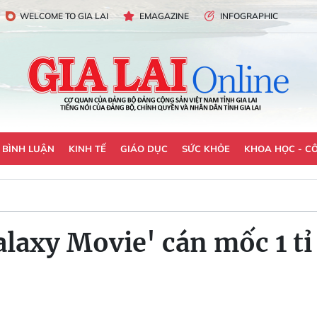
WELCOME TO GIA LAI
EMAGAZINE
INFOGRAPHIC
- BÌNH LUẬN
KINH TẾ
GIÁO DỤC
SỨC KHỎE
KHOA HỌC - C
laxy Movie' cán mốc 1 tỉ 