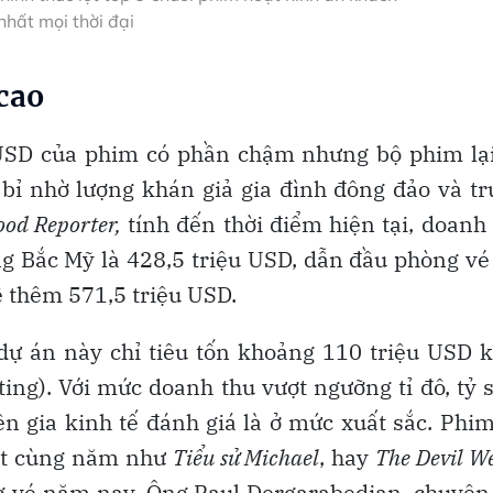
nhất mọi thời đại
 cao
 USD của phim có phần chậm nhưng bộ phim lạ
bỉ nhờ lượng khán giả gia đình đông đảo và t
od Reporter,
tính đến thời điểm hiện tại, doanh
ng Bắc Mỹ là 428,5 triệu USD, dẫn đầu phòng v
 thêm 571,5 triệu USD.
 án này chỉ tiêu tốn khoảng 110 triệu USD k
ting). Với mức doanh thu vượt ngưỡng tỉ đô, tỷ 
n gia kinh tế đánh giá là ở mức xuất sắc. Phi
mắt cùng năm như
Tiểu sử Michael
, hay
The Devil W
g vé năm nay. Ông Paul Dergarabedian, chuyên