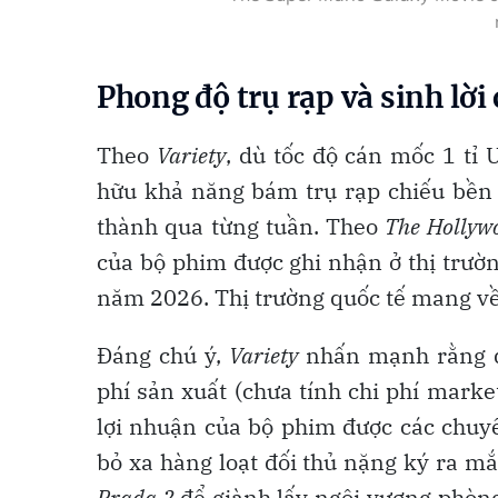
Phong độ trụ rạp và sinh lời
Theo
Variety
, dù tốc độ cán mốc 1 tỉ
hữu khả năng bám trụ rạp chiếu bền 
thành qua từng tuần. Theo
The Hollywo
của bộ phim được ghi nhận ở thị trườ
năm 2026. Thị trường quốc tế mang về
Đáng chú ý,
Variety
nhấn mạnh rằng dự
phí sản xuất (chưa tính chi phí marke
lợi nhuận của bộ phim được các chuyê
bỏ xa hàng loạt đối thủ nặng ký ra 
Prada 2
để giành lấy ngôi vương phòn