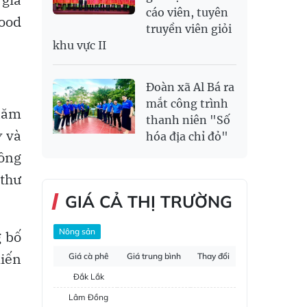
cáo viên, tuyên
wood
truyền viên giỏi
khu vực II
Đoàn xã Al Bá ra
mắt công trình
năm
thanh niên "Số
y
và
hóa địa chỉ đỏ"
lồng
 thư
GIÁ CẢ THỊ TRƯỜNG
Nông sản
g bố
kiến
Giá cà phê
Giá trung bình
Thay đổi
Đắk Lắk
Lâm Đồng