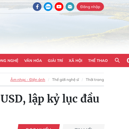
Đăng nhập
ÔNG NGHỆ
VĂN HÓA
GIẢI TRÍ
XÃ HỘI
THỂ THAO
Âm nhạc - Điện ảnh
Thế giới nghệ sĩ
Thời trang
USD, lập kỷ lục đầu