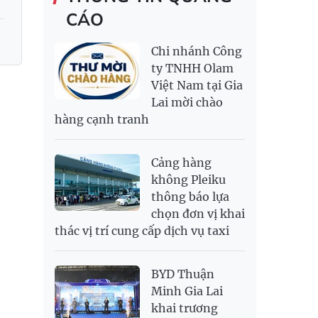
TRANG SỨC VÀNG
CÁO
RỒNG THĂNG
138,500,000
143,500,000
MYR
6,344.18
6,482.22
LONG 999.9
NOK
2,693.89
2,808.12
Chi nhánh Công
PNJ
138,500,000
142,000,000
RUB
300.88
333.06
ty TNHH Olam
Việt Nam tại Gia
SAR
6,949.25
7,248.34
Lai mời chào
SEK
2,700.94
2,815.47
hàng cạnh tranh
SGD
19,907.29
20,108.37
20,793.98
THB
698.74
776.38
809.3
Cảng hàng
USD
26,020
26,050
26,430
không Pleiku
thông báo lựa
chọn đơn vị khai
thác vị trí cung cấp dịch vụ taxi
BYD Thuận
Minh Gia Lai
khai trương