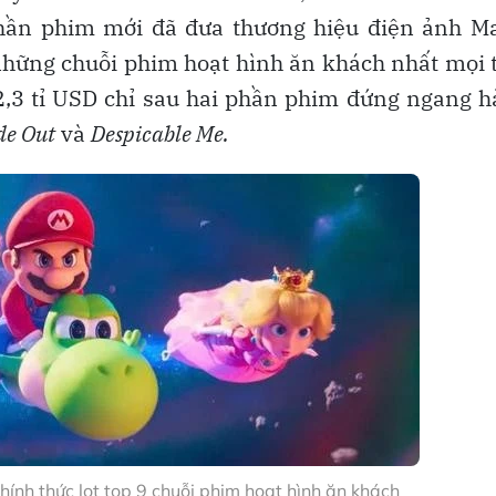
hần phim mới đã đưa thương hiệu điện ảnh Ma
 những chuỗi phim hoạt hình ăn khách nhất mọi 
2,3 tỉ USD chỉ sau hai phần phim đứng ngang 
de Out
và
Despicable Me.
ính thức lọt top 9 chuỗi phim hoạt hình ăn khách