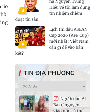
nã Nguyễn Trung
rio
Hiếu về tội lạm dụng
4
thời
tín nhiệm chiếm
đoạt tài sản
hàng
Lịch thi đấu ASEAN
Cup 2026 (AFF Cup)
mới nhất: Việt Nam
5
cần gì để vào bán
kết?
TIN ĐỊA PHƯƠNG
Người dân Al
Bá tự nguyện
giao nộp cá thể