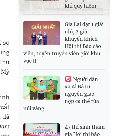
khỉ quý hiếm
Gia Lai đạt 1 giải
nhì, 2 giải
khuyến khích
i sở
Hội thi Báo cáo
rung
viên, tuyên truyền viên giỏi khu
vực II
 thu
é Mỹ
Người dân
xã Al Bá tự
nguyện giao
inh
nộp cá thể rùa
suất
núi vàng
m đã
ears
47 thí sinh tham
gia Hội thi báo
 gia