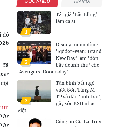
ĐỌC NHIỀU
TIN MỚI
Tác giả 'Bắc Bling'
làm ca sĩ
1
ỉ đô
2026
Disney muốn dùng
'Spider-Man: Brand
New Day' làm 'đòn
2
đã
bẩy doanh thu' cho
'Avengers: Doomsday'
uper
cột
Tân binh bất ngờ
vượt Sơn Tùng M-
TP và dàn 'anh trai',
3
gây sốc BXH nhạc
him
Việt
The
Công an Gia Lai truy
The