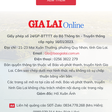
XEM THÊM
Giấy phép số 24/GP-BTTTT do Bộ Thông tin - Truyền thông
cấp ngày 16/01/2023.
Địa chỉ :
21-23 Mai Xuân Thưởng, phường Quy Nhơn, tỉnh Gia Lai.
Email :
Glo@baogialai.com.vn
Điện thoại :
0256 3822 279
Bản quyền thông tin thuộc về Báo và phát thanh, truyền hình Gia
Lai. Cấm sao chép dưới mọi hình thức nếu không có sự chấp
thuận bằng văn bản.
Các trang sẽ mở ra tại cửa sổ mới. Báo và phát thanh, truyền
hình Gia Lai không chịu trách nhiệm nội dung các trang này.
Giám đốc:
Hồ Xuân Ánh
Liên hệ quảng cáo SĐT-Zalo: 0834.778.268 (Mrs Hiền);
0989.079.314 (Mrs Bích Liên)