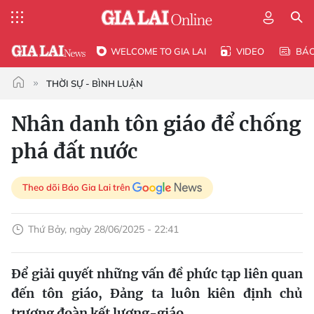
WELCOME TO GIA LAI
VIDEO
BÁ
THỜI SỰ - BÌNH LUẬN
Nhân danh tôn giáo để chống
phá đất nước
Theo dõi Báo Gia Lai trên
Thứ Bảy, ngày 28/06/2025 - 22:41
Để giải quyết những vấn đề phức tạp liên quan
đến tôn giáo, Đảng ta luôn kiên định chủ
trương đoàn kết lương-giáo.