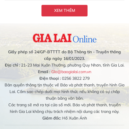
XEM THÊM
Giấy phép số 24/GP-BTTTT do Bộ Thông tin - Truyền thông
cấp ngày 16/01/2023.
Địa chỉ :
21-23 Mai Xuân Thưởng, phường Quy Nhơn, tỉnh Gia Lai.
Email :
Glo@baogialai.com.vn
Điện thoại :
0256 3822 279
Bản quyền thông tin thuộc về Báo và phát thanh, truyền hình Gia
Lai. Cấm sao chép dưới mọi hình thức nếu không có sự chấp
thuận bằng văn bản.
Các trang sẽ mở ra tại cửa sổ mới. Báo và phát thanh, truyền
hình Gia Lai không chịu trách nhiệm nội dung các trang này.
Giám đốc:
Hồ Xuân Ánh