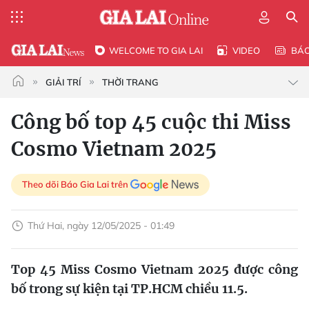
WELCOME TO GIA LAI
VIDEO
BÁ
GIẢI TRÍ
THỜI TRANG
Công bố top 45 cuộc thi Miss
Cosmo Vietnam 2025
Theo dõi Báo Gia Lai trên
Thứ Hai, ngày 12/05/2025 - 01:49
Top 45 Miss Cosmo Vietnam 2025 được công
bố trong sự kiện tại TP.HCM chiều 11.5.