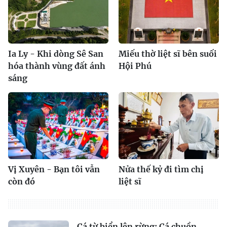
Ia Ly - Khi dòng Sê San
Miếu thờ liệt sĩ bên suối
hóa thành vùng đất ánh
Hội Phú
sáng
Vị Xuyên - Bạn tôi vẫn
Nửa thế kỷ đi tìm chị
còn đó
liệt sĩ
Cá từ biển lên rừng: Cá chuồn