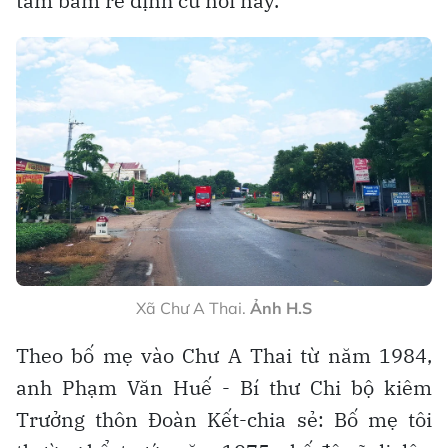
tâm bám rễ định cư nơi này.
Xã Chư A Thai.
Ảnh H.S
Theo bố mẹ vào Chư A Thai từ năm 1984,
anh Phạm Văn Huế - Bí thư Chi bộ kiêm
Trưởng thôn Đoàn Kết-chia sẻ: Bố mẹ tôi