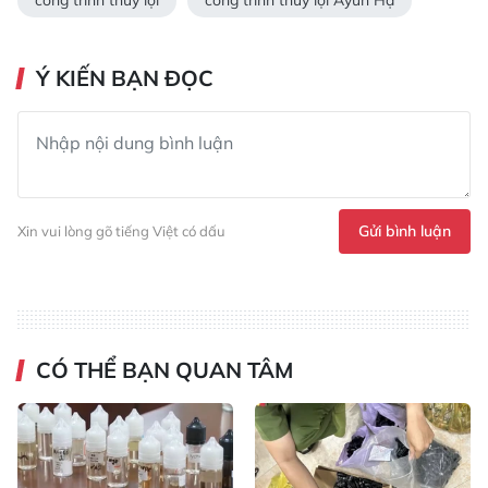
Ý KIẾN BẠN ĐỌC
Gửi bình luận
Xin vui lòng gõ tiếng Việt có dấu
CÓ THỂ BẠN QUAN TÂM