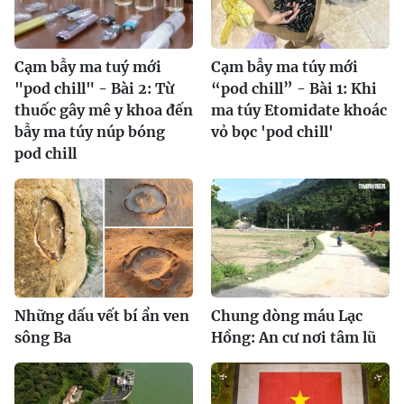
Cạm bẫy ma tuý mới
Cạm bẫy ma túy mới
"pod chill" - Bài 2: Từ
“pod chill” - Bài 1: Khi
thuốc gây mê y khoa đến
ma túy Etomidate khoác
bẫy ma túy núp bóng
vỏ bọc 'pod chill'
pod chill
Những dấu vết bí ẩn ven
Chung dòng máu Lạc
sông Ba
Hồng: An cư nơi tâm lũ