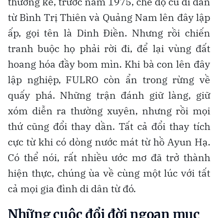
thường kể, trước năm 1975, chế độ cũ di dân
từ Bình Trị Thiên và Quảng Nam lên đây lập
ấp, gọi tên là Dinh Điền. Nhưng rồi chiến
tranh buộc họ phải rời đi, để lại vùng đất
hoang hóa đầy bom mìn. Khi bà con lên đây
lập nghiệp, FULRO còn ẩn trong rừng về
quấy phá. Những trận đánh giữ làng, giữ
xóm diễn ra thường xuyên, nhưng rồi mọi
thứ cũng đổi thay dần. Tất cả đổi thay tích
cực từ khi có dòng nước mát từ hồ Ayun Hạ.
Có thể nói, rất nhiều ước mơ đã trở thành
hiện thực, chúng ùa về cùng một lúc với tất
cả mọi gia đình di dân từ đó.
Những cuộc đổi đời ngoạn mục