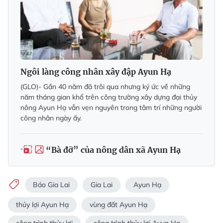
Ngôi làng công nhân xây đập Ayun Hạ
(GLO)- Gần 40 năm đã trôi qua nhưng ký ức về những
năm tháng gian khổ trên công trường xây dựng đại thủy
nông Ayun Hạ vẫn vẹn nguyên trong tâm trí những người
công nhân ngày ấy.
“Bà đỡ” của nông dân xã Ayun Hạ
Báo Gia Lai
Gia Lai
Ayun Hạ
thủy lợi Ayun Hạ
vùng đất Ayun Hạ
công trình thủy lợi
công trình thủy lợi Ayun Hạ