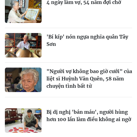
4 ngày làm vợ, 54 năm đợi chờ
'Bí kíp' nón ngựa nghĩa quân Tây
Sơn
"Người vợ không bao giờ cưới" của
liệt sĩ Huỳnh Văn Quên, 58 năm
chuyện tình bất tử
Bị dị nghị 'bán máu', người hùng
hơn 100 lần làm điều không ai ngờ