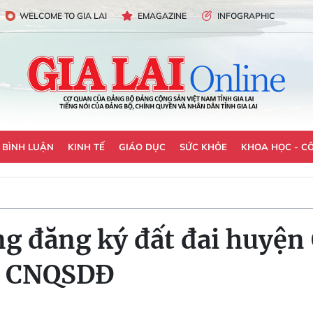
WELCOME TO GIA LAI
EMAGAZINE
INFOGRAPHIC
- BÌNH LUẬN
KINH TẾ
GIÁO DỤC
SỨC KHỎE
KHOA HỌC - C
g đăng ký đất đai huyện 
ấy CNQSDĐ