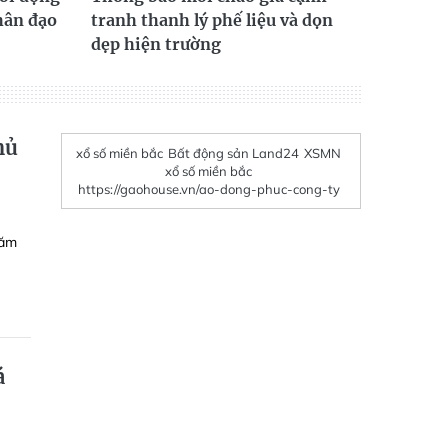
hân đạo
tranh thanh lý phế liệu và dọn
dẹp hiện trường
mủ
xổ số miền bắc
Bất động sản Land24
XSMN
xổ số miền bắc
https://gaohouse.vn/ao-dong-phuc-cong-ty
năm
á