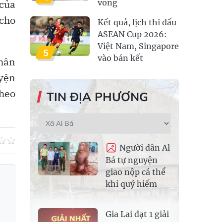
 của
vong
cho
Kết quả, lịch thi đấu
ASEAN Cup 2026:
Việt Nam, Singapore
5
vào bán kết
nhân
uyện
theo
TIN ĐỊA PHƯƠNG
Người dân Al
Bá tự nguyện
giao nộp cá thể
khỉ quý hiếm
Gia Lai đạt 1 giải