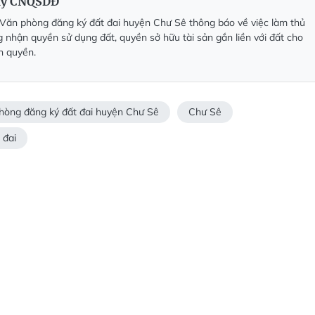
iấy CNQSDĐ
Văn phòng đăng ký đất đai huyện Chư Sê thông báo về việc làm thủ
g nhận quyền sử dụng đất, quyền sở hữu tài sản gắn liền với đất cho
n quyền.
hòng đăng ký đất đai huyện Chư Sê
Chư Sê
 đai