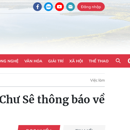
Đăng nhập
ÔNG NGHỆ
VĂN HÓA
GIẢI TRÍ
XÃ HỘI
THỂ THAO
Việc làm
Chư Sê thông báo về