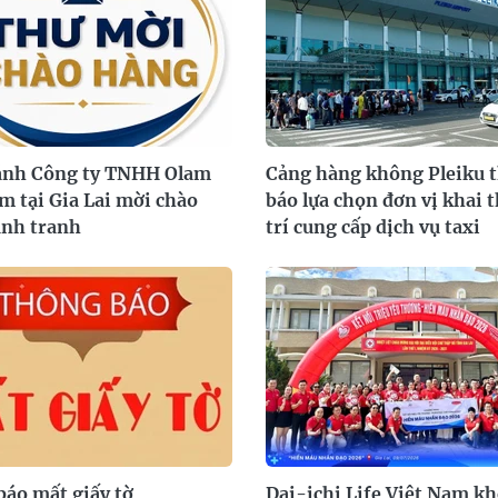
ánh Công ty TNHH Olam
Cảng hàng không Pleiku 
m tại Gia Lai mời chào
báo lựa chọn đơn vị khai t
ạnh tranh
trí cung cấp dịch vụ taxi
áo mất giấy tờ
Dai-ichi Life Việt Nam k