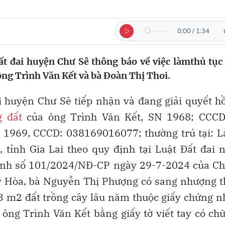
0:00
/
1:34
t đai huyện Chư Sê thông báo về việc làmthủ tục
ng Trình Văn Kết và bà Đoàn Thị Thoi.
 huyện Chư Sê tiếp nhận và đang giải quyết h
 đất
của ông Trình Văn Kết, SN 1968; CCCD
 1969, CCCD: 038169016077; thường trú tại: L
tỉnh Gia Lai theo quy định tại Luật Đất đai
định số 101/2024/NĐ-CP ngày 29-7-2024 của Ch
ỹ Hòa, bà Nguyễn Thị Phượng có sang nhượng t
403 m2 đất trồng cây lâu năm thuộc giấy chứng 
ng Trình Văn Kết bằng giấy tờ viết tay có ch