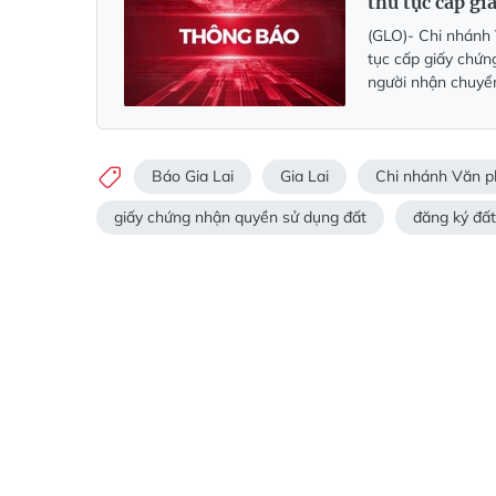
thủ tục cấp g
(GLO)-
Chi nhánh 
tục cấp giấy chứn
người nhận chuyể
Báo Gia Lai
Gia Lai
Chi nhánh Văn p
giấy chứng nhận quyền sử dụng đất
đăng ký đất