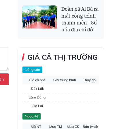
Đoàn xã Al Bá ra
mắt công trình
thanh niên "Số
hóa địa chỉ đỏ"
GIÁ CẢ THỊ TRƯỜNG
Nông sản
ận
Giá cà phê
Giá trung bình
Thay đổi
Đắk Lắk
Lâm Đồng
Gia Lai
Đắk Nông
Ngoại tệ
Hồ tiêu
Mã NT
Mua TM
Mua CK
Bán (vnđ)