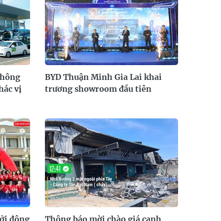
SAR
6,945.42
7,244.36
SEK
2,702.79
2,817.41
SGD
19,916.94
20,118.12
20,804.08
THB
698.84
776.49
809.42
USD
26,000
26,030
26,410
thông
BYD Thuận Minh Gia Lai khai
hác vị
trương showroom đầu tiên
hởi động
Thông báo mời chào giá cạnh