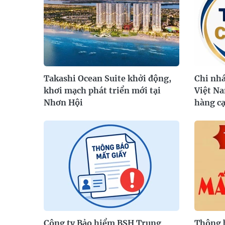
Takashi Ocean Suite khởi động,
Chi nh
khơi mạch phát triển mới tại
Việt Na
Nhơn Hội
hàng c
Công ty Bảo hiểm BSH Trung
Thông b