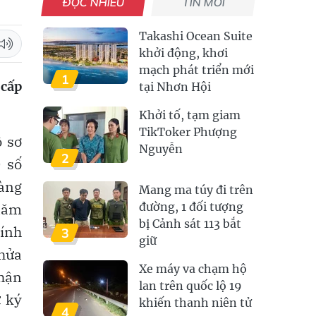
ĐỌC NHIỀU
TIN MỚI
Takashi Ocean Suite
khởi động, khơi
mạch phát triển mới
1
 cấp
tại Nhơn Hội
Khởi tố, tạm giam
TikToker Phượng
ồ sơ
Nguyễn
2
 số
àng
Mang ma túy đi trên
 năm
đường, 1 đối tượng
bị Cảnh sát 113 bắt
ính
3
giữ
hửa
Xe máy va chạm hộ
nhận
lan trên quốc lộ 19
ữ ký
khiến thanh niên tử
4