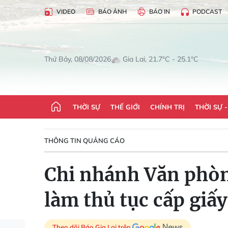
VIDEO
BÁO ẢNH
BÁO IN
PODCAST
Gia Lai, 21.7°C - 25.1°C
Thứ Bảy, 08/08/2026
THỜI SỰ
THẾ GIỚI
CHÍNH TRỊ
THỜI SỰ 
THÔNG TIN QUẢNG CÁO
Chi nhánh Văn phòn
làm thủ tục cấp gi
Theo dõi Báo Gia Lai trên