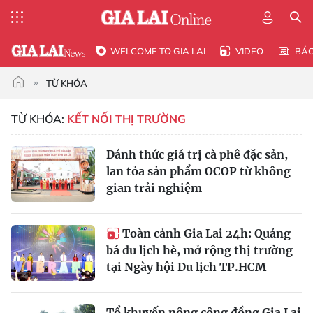
WELCOME TO GIA LAI
VIDEO
BÁ
TỪ KHÓA
TỪ KHÓA:
KẾT NỐI THỊ TRƯỜNG
Đánh thức giá trị cà phê đặc sản,
lan tỏa sản phẩm OCOP từ không
gian trải nghiệm
Toàn cảnh Gia Lai 24h: Quảng
bá du lịch hè, mở rộng thị trường
tại Ngày hội Du lịch TP.HCM
Tổ khuyến nông cộng đồng Gia Lai