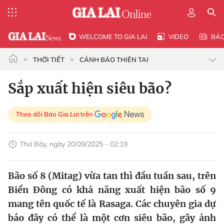
WELCOME TO GIA LAI
VIDEO
BÁ
THỜI TIẾT
CẢNH BÁO THIÊN TAI
Sắp xuất hiện siêu bão?
Theo dõi Báo Gia Lai trên
Thứ Bảy, ngày 20/09/2025 - 02:19
Bão số 8 (Mitag) vừa tan thì đầu tuần sau, trên
Biển Đông có khả năng xuất hiện bão số 9
mang tên quốc tế là Rasaga. Các chuyên gia dự
báo đây có thể là một cơn siêu bão, gây ảnh