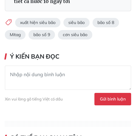
tiết cả nước 10 ngày tới
xuất hiện siêu bão
siêu bão
bão số 8
Mitag
bão số 9
cơn siêu bão
Ý KIẾN BẠN ĐỌC
Gửi bình luận
Xin vui lòng gõ tiếng Việt có dấu