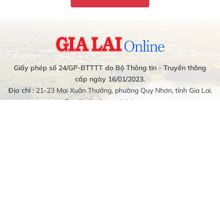
Giấy phép số 24/GP-BTTTT do Bộ Thông tin - Truyền thông
cấp ngày 16/01/2023.
Địa chỉ :
21-23 Mai Xuân Thưởng, phường Quy Nhơn, tỉnh Gia Lai.
Email :
Glo@baogialai.com.vn
Điện thoại :
0256 3822 279
Bản quyền thông tin thuộc về Báo và phát thanh, truyền hình Gia
Lai. Cấm sao chép dưới mọi hình thức nếu không có sự chấp
thuận bằng văn bản.
Các trang sẽ mở ra tại cửa sổ mới. Báo và phát thanh, truyền
hình Gia Lai không chịu trách nhiệm nội dung các trang này.
Giám đốc:
Hồ Xuân Ánh
Liên hệ quảng cáo SĐT-Zalo: 0834.778.268 (Mrs Hiền);
0989.079.314 (Mrs Bích Liên)