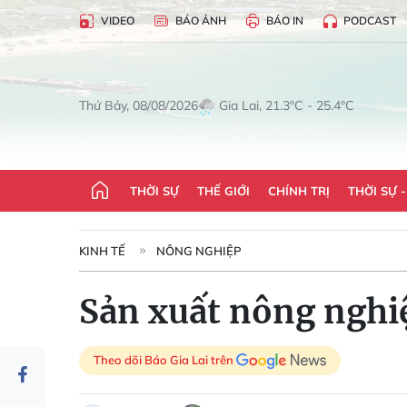
VIDEO
BÁO ẢNH
BÁO IN
PODCAST
Gia Lai, 21.3°C - 25.4°C
Thứ Bảy, 08/08/2026
THỜI SỰ
THẾ GIỚI
CHÍNH TRỊ
THỜI SỰ 
KINH TẾ
NÔNG NGHIỆP
Sản xuất nông nghi
Theo dõi Báo Gia Lai trên