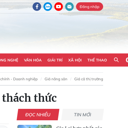
Đăng nhập
ÔNG NGHỆ
VĂN HÓA
GIẢI TRÍ
XÃ HỘI
THỂ THAO
 chính - Doanh nghiệp
Giá nông sản
Giá cả thị trường
 thách thức
ĐỌC NHIỀU
TIN MỚI