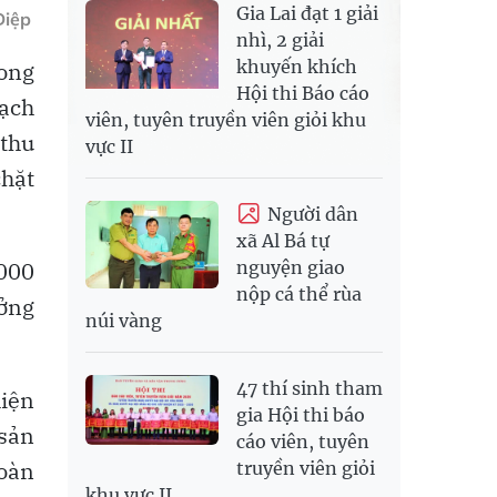
Gia Lai đạt 1 giải
Diệp
nhì, 2 giải
khuyến khích
rong
Hội thi Báo cáo
Sạch
viên, tuyên truyền viên giỏi khu
 thu
vực II
chặt
Người dân
xã Al Bá tự
.000
nguyện giao
nộp cá thể rùa
ưởng
núi vàng
47 thí sinh tham
hiện
gia Hội thi báo
 sản
cáo viên, tuyên
toàn
truyền viên giỏi
khu vực II