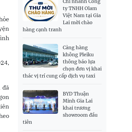
Chi nhánh Công
PNJ
140,000,000
143,900,000
RUB
304.3
336.84
ty TNHH Olam
Việt Nam tại Gia
SAR
6,945.42
7,244.36
khỏe
Lai mời chào
SEK
2,702.79
2,817.41
yện
hàng cạnh tranh
SGD
19,916.94
20,118.12
20,804.08
ình
THB
698.84
776.49
809.42
Cảng hàng
USD
26,000
26,030
26,410
không Pleiku
024,
thông báo lựa
chọn đơn vị khai
thác vị trí cung cấp dịch vụ taxi
i đã
BYD Thuận
gon
Minh Gia Lai
hiên
khai trương
theo
showroom đầu
tiên