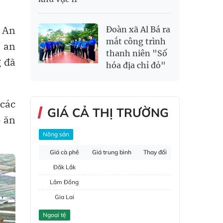
 An
Đoàn xã Al Bá ra
mắt công trình
, an
thanh niên "Số
g đã
hóa địa chỉ đỏ"
 các
GIÁ CẢ THỊ TRƯỜNG
p ăn
Nông sản
Giá cà phê
Giá trung bình
Thay đổi
Đắk Lắk
Lâm Đồng
Gia Lai
Đắk Nông
Ngoại tệ