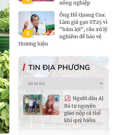
nông nghiệp
Ông Hồ Quang Cua:
Làm giả gạo ST25 vì
"hám lợi", cần xử lý
5
nghiêm để bảo vệ
thương hiệu
TIN ĐỊA PHƯƠNG
Người dân Al
Bá tự nguyện
giao nộp cá thể
khỉ quý hiếm