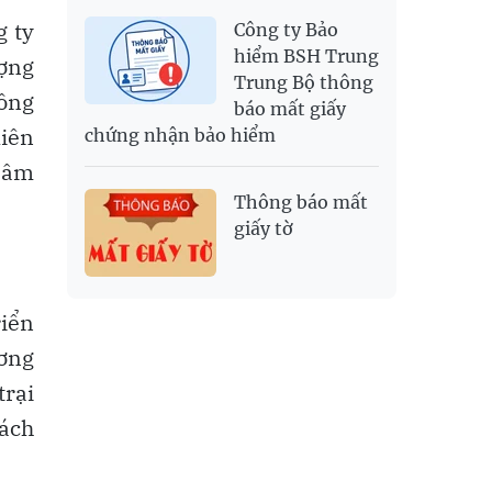
g ty
Công ty Bảo
hiểm BSH Trung
ượng
Trung Bộ thông
rồng
báo mất giấy
liên
chứng nhận bảo hiểm
 Sâm
Thông báo mất
giấy tờ
riển
ơng
trại
ách