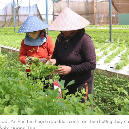
đất An Phú thu hoạch rau được canh tác theo hướng thủy ca
Ảnh: Quang Tấn