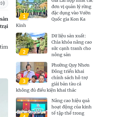
Gia Lai hợp nhất các
đơn vị quản lý rừng
đặc dụng vào Vườn
1
 sản
Quốc gia Kon Ka
Kinh
trại
Dữ liệu sản xuất:
Chìa khóa nâng cao
 tìm
sức cạnh tranh cho
2
nông sản
Phường Quy Nhơn
Đông triển khai
chính sách hỗ trợ
3
giải bản tàu cá
không đủ điều kiện khai thác
Nâng cao hiệu quả
hoạt động của kinh
tế tập thể trong
4