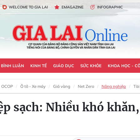
WELCOME TO GIA LAI
EMAGAZINE
INFOGRAPHIC
- BÌNH LUẬN
KINH TẾ
GIÁO DỤC
SỨC KHỎE
KHOA HỌC - C
OCOP
Ô tô - Xe máy
Giá vàng
Net Zero
Nông nghiệp
Tài
ệp sạch: Nhiều khó khăn,