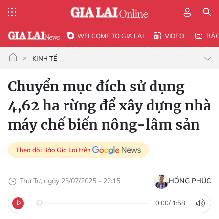
WELCOME TO GIA LAI
VIDEO
BÁ
KINH TẾ
Chuyển mục đích sử dụng
4,62 ha rừng để xây dựng nhà
máy chế biến nông-lâm sản
Theo dõi Báo Gia Lai trên
Thứ Tư, ngày 23/07/2025 - 22:15
HỒNG PHÚC
0:00
/
1:58