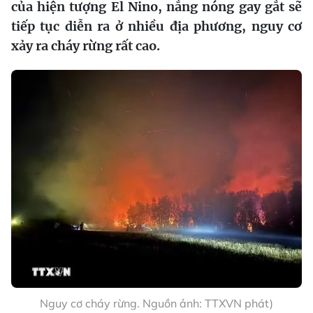
của hiện tượng El Nino, nắng nóng gay gắt sẽ
tiếp tục diễn ra ở nhiều địa phương, nguy cơ
xảy ra cháy rừng rất cao.
Nguy cơ cháy rừng. Nguồn ảnh: TTXVN phát)