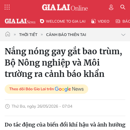
WELCOME TO GIA LAI
VIDEO
BÁ
THỜI TIẾT
CẢNH BÁO THIÊN TAI
Nắng nóng gay gắt bao trùm,
Bộ Nông nghiệp và Môi
trường ra cảnh báo khẩn
Theo dõi Báo Gia Lai trên
Thứ Ba, ngày 26/05/2026 - 07:04
Do tác động của biến đổi khí hậu và ảnh hưởng