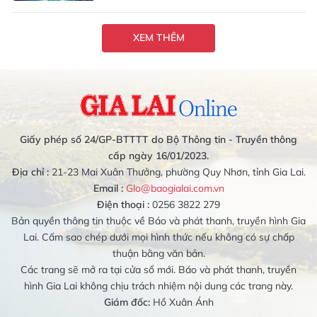
XEM THÊM
Giấy phép số 24/GP-BTTTT do Bộ Thông tin - Truyền thông
cấp ngày 16/01/2023.
Địa chỉ :
21-23 Mai Xuân Thưởng, phường Quy Nhơn, tỉnh Gia Lai.
Email :
Glo@baogialai.com.vn
Điện thoại :
0256 3822 279
Bản quyền thông tin thuộc về Báo và phát thanh, truyền hình Gia
Lai. Cấm sao chép dưới mọi hình thức nếu không có sự chấp
thuận bằng văn bản.
Các trang sẽ mở ra tại cửa sổ mới. Báo và phát thanh, truyền
hình Gia Lai không chịu trách nhiệm nội dung các trang này.
Giám đốc:
Hồ Xuân Ánh