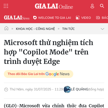
WELCOME TO GIA LAI
VIDEO
BÁ
KHOA HỌC - CÔNG NGHỆ
TIN TỨC
Microsoft thử nghiệm tích
hợp "Copilot Mode" trên
trình duyệt Edge
Theo dõi Báo Gia Lai trên
Thứ Năm, ngày 31/07/2025 - 11:29
LÊ QUẢNG
(tổng hợp)
(GLO)-Microsoft vừa chính thức đưa Copilot