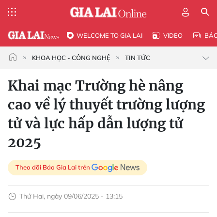
WELCOME TO GIA LAI
VIDEO
BÁ
KHOA HỌC - CÔNG NGHỆ
TIN TỨC
Khai mạc Trường hè nâng
cao về lý thuyết trường lượng
tử và lực hấp dẫn lượng tử
2025
Theo dõi Báo Gia Lai trên
Thứ Hai, ngày 09/06/2025 - 13:15