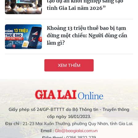
tạo dự án khởi nghiệp sáng tạo
tỉnh Gia Lai năm 2026”
Khoảng 13 triệu thuê bao bị tạm
dừng một chiều: Người dùng cần
làm gì?
XEM THÊM
Giấy phép số 24/GP-BTTTT do Bộ Thông tin - Truyền thông
cấp ngày 16/01/2023.
Địa chỉ :
21-23 Mai Xuân Thưởng, phường Quy Nhơn, tỉnh Gia Lai.
Email :
Glo@baogialai.com.vn
Điện thoại :
0256 3822 279