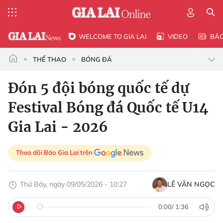
WELCOME TO GIA LAI
VIDEO
BÁ
THỂ THAO
BÓNG ĐÁ
Đón 5 đội bóng quốc tế dự
Festival Bóng đá Quốc tế U14
Gia Lai - 2026
Theo dõi Báo Gia Lai trên
Thứ Bảy, ngày 09/05/2026 - 10:27
LÊ VĂN NGỌC
0:00
/
1:36