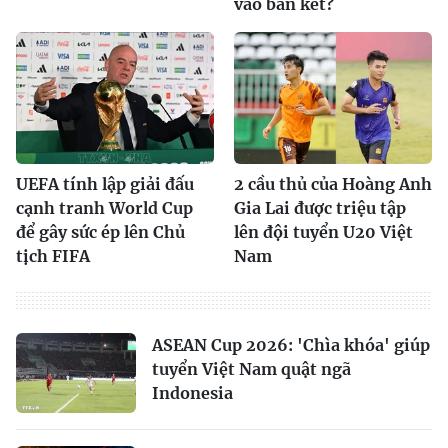
vào bán kết?
UEFA tính lập giải đấu
2 cầu thủ của Hoàng Anh
cạnh tranh World Cup
Gia Lai được triệu tập
để gây sức ép lên Chủ
lên đội tuyển U20 Việt
tịch FIFA
Nam
ASEAN Cup 2026: 'Chìa khóa' giúp
tuyển Việt Nam quật ngã
Indonesia