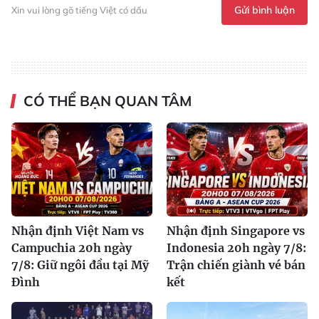
Gửi bình luận
Xin vui lòng gõ tiếng Việt có dấu
CÓ THỂ BẠN QUAN TÂM
Nhận định Việt Nam vs
Nhận định Singapore vs
Campuchia 20h ngày
Indonesia 20h ngày 7/8:
7/8: Giữ ngôi đầu tại Mỹ
Trận chiến giành vé bán
Đình
kết