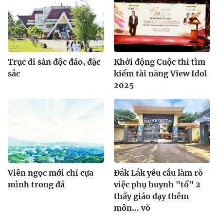
Trục di sản độc đáo, đặc
Khởi động Cuộc thi tìm
sắc
kiếm tài năng View Idol
2025
Viên ngọc mới chỉ cựa
Đắk Lắk yêu cầu làm rõ
mình trong đá
việc phụ huynh "tố" 2
thầy giáo dạy thêm
môn... võ