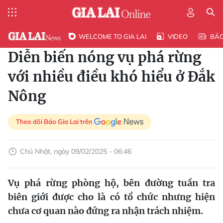
WELCOME TO GIA LAI
VIDEO
BÁ
Diễn biến nóng vụ phá rừng
với nhiều điều khó hiểu ở Đắk
Nông
Theo dõi Báo Gia Lai trên
Chủ Nhật, ngày 09/02/2025 - 06:46
Vụ phá rừng phòng hộ, bên đường tuần tra
biên giới được cho là có tổ chức nhưng hiện
chưa cơ quan nào đứng ra nhận trách nhiệm.