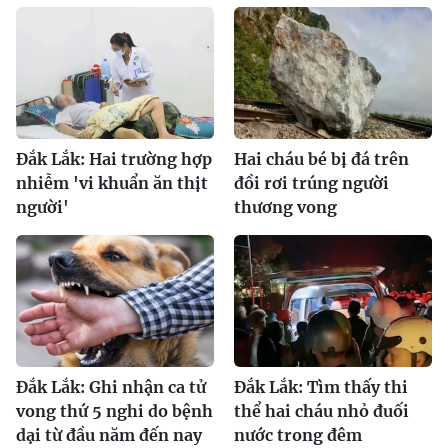
Đắk Lắk: Hai trường hợp
Hai cháu bé bị đá trên
nhiễm 'vi khuẩn ăn thịt
đồi rơi trúng người
người'
thương vong
Đắk Lắk: Ghi nhận ca tử
Đắk Lắk: Tìm thấy thi
vong thứ 5 nghi do bệnh
thể hai cháu nhỏ đuối
dại từ đầu năm đến nay
nước trong đêm