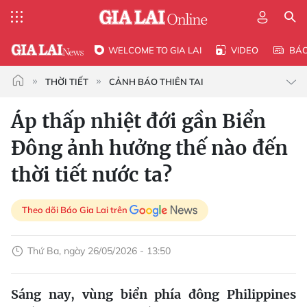
WELCOME TO GIA LAI
VIDEO
BÁ
THỜI TIẾT
CẢNH BÁO THIÊN TAI
Áp thấp nhiệt đới gần Biển
Đông ảnh hưởng thế nào đến
thời tiết nước ta?
Theo dõi Báo Gia Lai trên
Thứ Ba, ngày 26/05/2026 - 13:50
Sáng nay, vùng biển phía đông Philippines