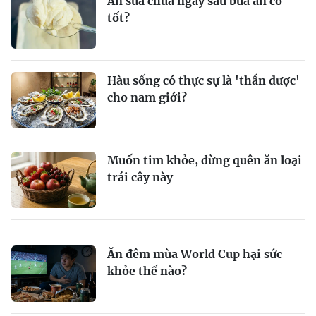
Ăn sữa chua ngay sau bữa ăn có
tốt?
Hàu sống có thực sự là 'thần dược'
cho nam giới?
Muốn tim khỏe, đừng quên ăn loại
trái cây này
Ăn đêm mùa World Cup hại sức
khỏe thế nào?