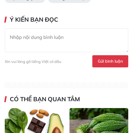
Ý KIẾN BẠN ĐỌC
Gửi bình luận
Xin vui lòng gõ tiếng Việt có dấu
CÓ THỂ BẠN QUAN TÂM