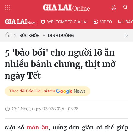
WELCOME TO GIA LAI
VIDEO
BÁ
SỨC KHỎE
DINH DƯỠNG
5 'bảo bối' cho người lỡ ăn
nhiều bánh chưng, thịt mỡ
ngày Tết
Theo dõi Báo Gia Lai trên
Chủ Nhật, ngày 02/02/2025 - 03:28
Một số
món ăn
, uống đơn giản có thể giúp